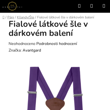
Přejít
Hledat
NÁKUP
na
KOŠÍK
obsah
Domů
/
Páni
/
Kšandy/Šle
/
Fialové látkové šle v dárkovém balení
Fialové látkové šle v
dárkovém balení
Průměrné
Neohodnoceno
Podrobnosti hodnocení
hodnocení
Značka:
Avantgard
produktu
je
0,0
z
5
hvězdiček.