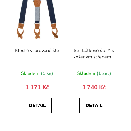
Modré vzorované šle
Set Látkové šle Y s
koženým středem a
zapínáním na klipy -
35 mm, motýlek a
Skladem
(1 ks)
Skladem
(1 set)
kapesníček 881-
197901-0
1 171 Kč
1 740 Kč
DETAIL
DETAIL