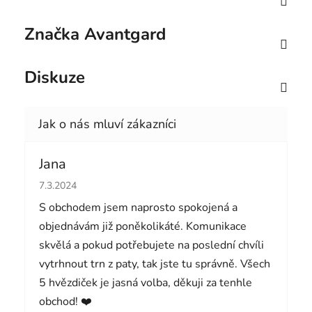
Značka
Avantgard
Diskuze
Jana
Hodnocení obchodu je 5 z 5 hvězdiček.
7.3.2024
S obchodem jsem naprosto spokojená a
objednávám již poněkolikáté. Komunikace
skvělá a pokud potřebujete na poslední chvíli
vytrhnout trn z paty, tak jste tu správně. Všech
5 hvězdiček je jasná volba, děkuji za tenhle
obchod! ❤️