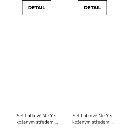
DETAIL
DETAIL
Set Látkové šle Y s
Set Látkové šle Y s
koženým středem a
koženým středem a
poutky - 35 mm,
poutky - 35 mm,