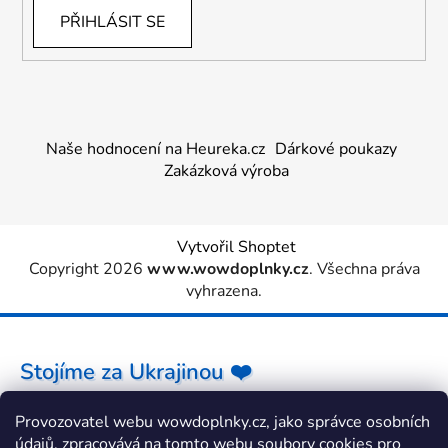
PŘIHLÁSIT SE
Naše hodnocení na Heureka.cz
Dárkové poukazy
Zakázková výroba
Vytvořil Shoptet
Copyright 2026
www.wowdoplnky.cz
. Všechna práva
vyhrazena.
Stojíme za Ukrajinou ❤️
Provozovatel webu wowdoplnky.cz, jako správce osobních
Jak a čím pomoci »
údajů, zpracovává na tomto webu soubory cookies pro