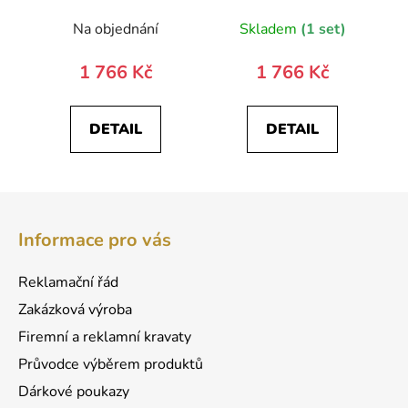
motýlek a
motýlek a
Na objednání
Skladem
(1 set)
kapesníček 885-
kapesníček 885-
198163-0
197263-0
1 766 Kč
1 766 Kč
DETAIL
DETAIL
Z
á
Informace pro vás
p
a
Reklamační řád
t
Zakázková výroba
í
Firemní a reklamní kravaty
Průvodce výběrem produktů
Dárkové poukazy