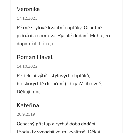
Veronika
Hodnocení obchodu je 5 z 5 hvězdiček.
17.12.2023
Pěkné stylové kvalitní doplňky. Ochotné
jednání a domluva. Rychlé dodání. Mohu jen
doporučit. Děkuji.
Roman Havel
Hodnocení obchodu je 5 z 5 hvězdiček.
14.10.2022
Perfektní výběr stylových doplňků,
bleskurychlé doručení (i díky Zásilkovně).
Děkuji moc.
Kateřina
Hodnocení obchodu je 5 z 5 hvězdiček.
20.9.2019
Ochotný přístup a rychlá doba dodání.
Produkty vypadají velmi kvalitně. Děkuji