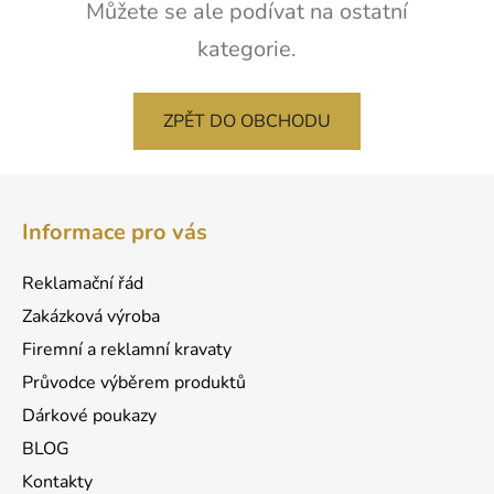
Můžete se ale podívat na ostatní
kategorie.
ZPĚT DO OBCHODU
Z
á
Informace pro vás
p
a
Reklamační řád
t
Zakázková výroba
í
Firemní a reklamní kravaty
Průvodce výběrem produktů
Dárkové poukazy
BLOG
Kontakty