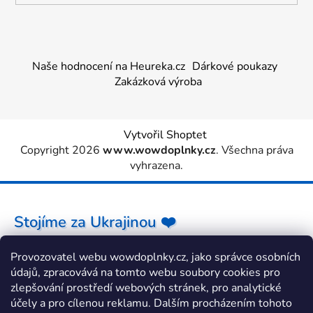
Naše hodnocení na Heureka.cz
Dárkové poukazy
Zakázková výroba
Vytvořil Shoptet
Copyright 2026
www.wowdoplnky.cz
. Všechna práva
vyhrazena.
Stojíme za Ukrajinou ❤️
Provozovatel webu wowdoplnky.cz, jako správce osobních
Jak a čím pomoci »
údajů, zpracovává na tomto webu soubory cookies pro
zlepšování prostředí webových stránek, pro analytické
účely a pro cílenou reklamu. Dalším procházením tohoto