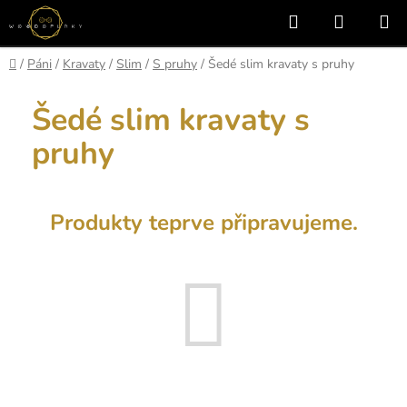
Přejít
Hledat
NÁKUP
na
KOŠÍK
obsah
Domů
/
Páni
/
Kravaty
/
Slim
/
S pruhy
/
Šedé slim kravaty s pruhy
Šedé slim kravaty s
pruhy
Produkty teprve připravujeme.