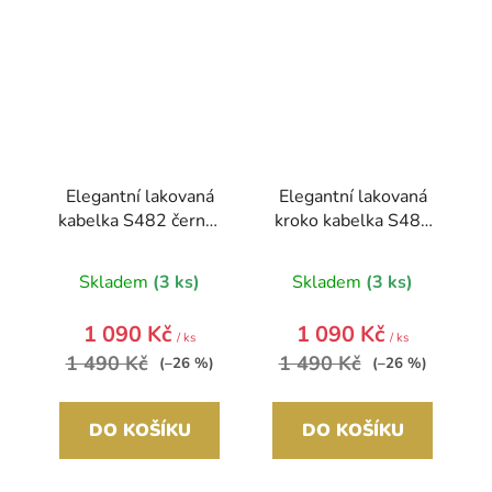
Elegantní lakovaná
Elegantní lakovaná
kabelka S482 černá-
kroko kabelka S482
zlatá GROSSO
béžová - latté
GROSSO
Skladem
(3 ks)
Skladem
(3 ks)
1 090 Kč
1 090 Kč
/ ks
/ ks
1 490 Kč
1 490 Kč
(–26 %)
(–26 %)
DO KOŠÍKU
DO KOŠÍKU