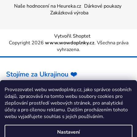
Naše hodnocení na Heureka.cz
Dárkové poukazy
Zakázková výroba
Vytvořil Shoptet
Copyright 2026
www.wowdoplnky.cz
. Všechna práva
vyhrazena.
Stojíme za Ukrajinou ❤️
Provozovatel webu wowdoplnky.cz, jako správce osobních
Jak a čím pomoci »
údajů, zpracovává na tomto webu soubory cookies pro
zlepšování prostředí webových stránek, pro analytické
účely a pro cílenou reklamu. Dalším procházením tohoto
webu vyjadřujete souhlas s jejich používáním.
Nastavení