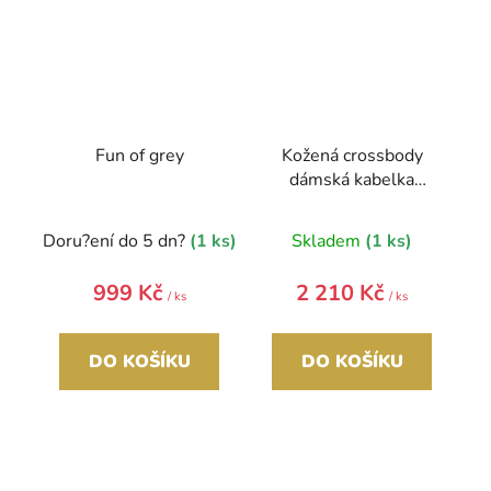
Fun of grey
Kožená crossbody
dámská kabelka
Enila I Fratelli
hořčicová žlutá
Doru?ení do 5 dn?
(1 ks)
Skladem
(1 ks)
999 Kč
2 210 Kč
/ ks
/ ks
DO KOŠÍKU
DO KOŠÍKU