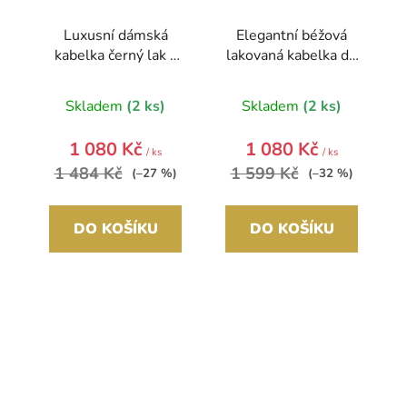
Luxusní dámská
Elegantní béžová
kabelka černý lak s
lakovaná kabelka do
hnědými kvítky
ruky S5 GROSSO
S504 GROSSO
Skladem
(2 ks)
Skladem
(2 ks)
1 080 Kč
1 080 Kč
/ ks
/ ks
1 484 Kč
1 599 Kč
(–27 %)
(–32 %)
DO KOŠÍKU
DO KOŠÍKU