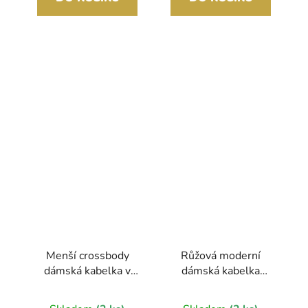
Menší crossbody
Růžová moderní
dámská kabelka v
dámská kabelka
korkovém designu
GROSSO
SE322 CORK 4