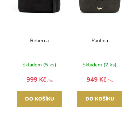
o
d
u
k
t
Rebecca
Paulina
ů
Skladem
(5 ks)
Skladem
(2 ks)
999 Kč
949 Kč
/ ks
/ ks
DO KOŠÍKU
DO KOŠÍKU