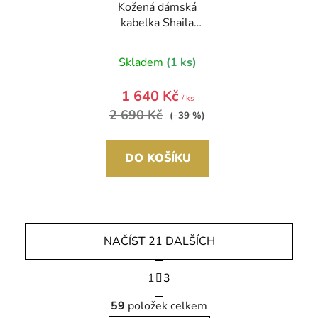
Kožená dámská
kabelka Shaila
koňaková hnědá
Skladem
(1 ks)
1 640 Kč
/ ks
2 690 Kč
(–39 %)
DO KOŠÍKU
NAČÍST 21 DALŠÍCH
S
1
t
3
r
O
á
59
položek celkem
v