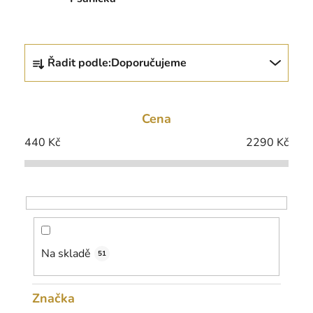
Ř
Řadit podle:
Doporučujeme
a
z
e
Cena
n
í
440
Kč
2290
Kč
p
r
o
d
u
k
Na skladě
51
t
ů
Značka