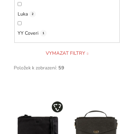
Luka
2
YY Coveri
1
VYMAZAT FILTRY
Položek k zobrazení:
59
V
ý
p
i
s
p
r