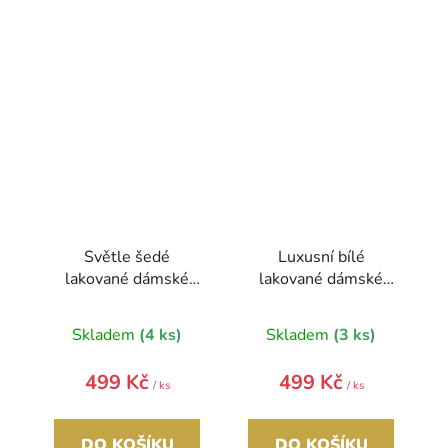
Světle šedé
Luxusní bílé
lakované dámské
lakované dámské
psaníčko SP102
psaníčko SP100
GROSSO
GROSSO
Skladem
(4 ks)
Skladem
(3 ks)
499 Kč
499 Kč
/ ks
/ ks
DO KOŠÍKU
DO KOŠÍKU