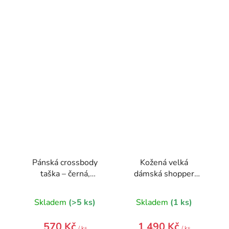
Pánská crossbody
Kožená velká
taška – černá,
dámská shopper
praktická a stylová
kabelka Juliette
červená
Skladem
(>5 ks)
Skladem
(1 ks)
570 Kč
1 490 Kč
/ ks
/ ks