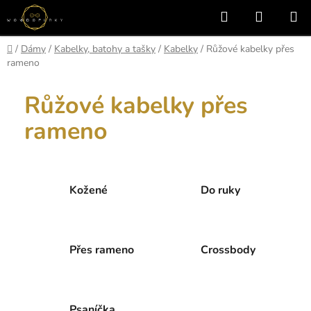
Přejít
Hledat
NÁKUP
na
KOŠÍK
obsah
Domů
/
Dámy
/
Kabelky, batohy a tašky
/
Kabelky
/
Růžové kabelky přes
rameno
Růžové kabelky přes
rameno
Kožené
Do ruky
Přes rameno
Crossbody
Psaníčka