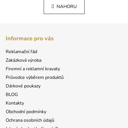
n
l
k
NAHORU
á
o
d
v
a
á
Z
c
n
á
í
í
Informace pro vás
p
p
r
a
Reklamační řád
v
t
k
Zakázková výroba
í
y
Firemní a reklamní kravaty
v
Průvodce výběrem produktů
ý
p
Dárkové poukazy
i
BLOG
s
u
Kontakty
Obchodní podmínky
Ochrana osobních údajů