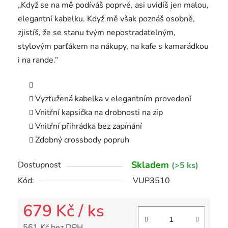
„Když se na mě podíváš poprvé, asi uvidíš jen malou,
elegantní kabelku. Když mě však poznáš osobně,
zjistíš, že se stanu tvým nepostradatelným,
stylovým parťákem na nákupy, na kafe s kamarádkou
i na rande.“
Vyztužená kabelka v elegantním provedení
Vnitřní kapsička na drobnosti na zip
Vnitřní přihrádka bez zapínání
Zdobný crossbody popruh
Skladem
Dostupnost
(>5 ks)
Kód:
VUP3510
679 Kč
/ ks
561 Kč bez DPH