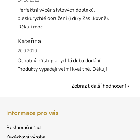
14.10.2022
Perfektní výběr stylových doplňků,
bleskurychlé doručení (i díky Zásilkovně).
Děkuji moc.
Kateřina
Hodnocení obchodu je 5 z 5 hvězdiček.
20.9.2019
Ochotný přístup a rychlá doba dodání.
Produkty vypadají velmi kvalitně. Děkuji
Zobrazit další hodnocení
Z
á
Informace pro vás
p
a
Reklamační řád
t
Zakázková výroba