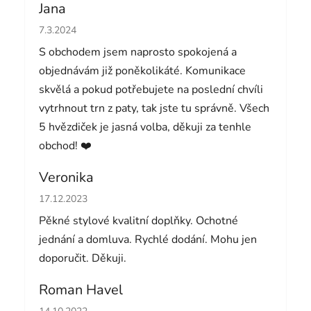
Jana
Hodnocení obchodu je 5 z 5 hvězdiček.
7.3.2024
S obchodem jsem naprosto spokojená a
objednávám již poněkolikáté. Komunikace
skvělá a pokud potřebujete na poslední chvíli
vytrhnout trn z paty, tak jste tu správně. Všech
5 hvězdiček je jasná volba, děkuji za tenhle
obchod! ❤️
Veronika
Hodnocení obchodu je 5 z 5 hvězdiček.
17.12.2023
Pěkné stylové kvalitní doplňky. Ochotné
jednání a domluva. Rychlé dodání. Mohu jen
doporučit. Děkuji.
Roman Havel
Hodnocení obchodu je 5 z 5 hvězdiček.