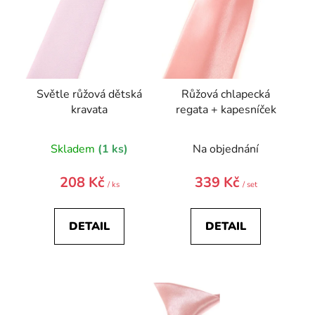
o
d
u
k
t
Světle růžová dětská
Růžová chlapecká
ů
kravata
regata + kapesníček
Skladem
(1 ks)
Na objednání
208 Kč
339 Kč
/ ks
/ set
DETAIL
DETAIL