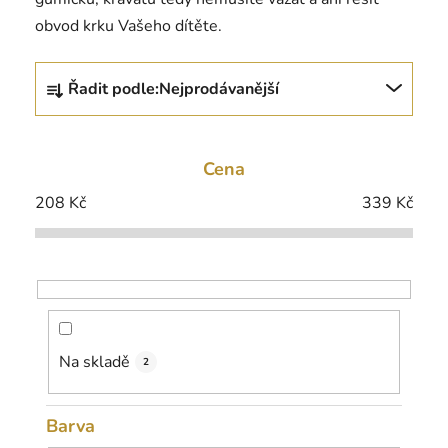
obvod krku Vašeho dítěte.
Ř
Řadit podle:
Nejprodávanější
a
z
e
Cena
n
í
208
Kč
339
Kč
p
r
o
d
u
k
Na skladě
2
t
ů
Barva