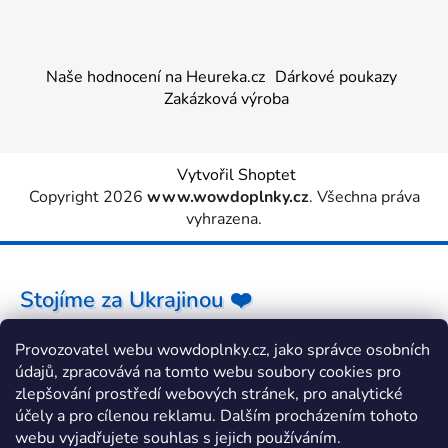
Naše hodnocení na Heureka.cz
Dárkové poukazy
Zakázková výroba
Vytvořil Shoptet
Copyright 2026
www.wowdoplnky.cz
. Všechna práva
vyhrazena.
Stojíme za Ukrajinou ❤️
Provozovatel webu wowdoplnky.cz, jako správce osobních
Jak a čím pomoci »
údajů, zpracovává na tomto webu soubory cookies pro
zlepšování prostředí webových stránek, pro analytické
účely a pro cílenou reklamu. Dalším procházením tohoto
webu vyjadřujete souhlas s jejich používáním.