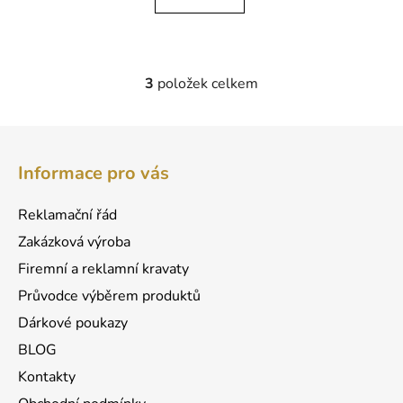
3
položek celkem
O
v
l
Z
á
á
d
Informace pro vás
p
a
a
c
Reklamační řád
t
í
Zakázková výroba
p
í
r
Firemní a reklamní kravaty
v
Průvodce výběrem produktů
k
Dárkové poukazy
y
v
BLOG
ý
Kontakty
p