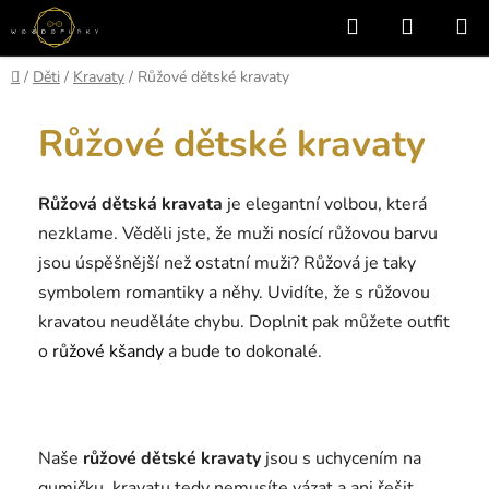
Přejít
Hledat
NÁKUP
na
KOŠÍK
obsah
Domů
/
Děti
/
Kravaty
/
Růžové dětské kravaty
Růžové dětské kravaty
Růžová dětská kravata
je elegantní volbou, která
nezklame. Věděli jste, že muži nosící růžovou barvu
jsou úspěšnější než ostatní muži? Růžová je taky
symbolem romantiky a něhy. Uvidíte, že s růžovou
kravatou neuděláte chybu. Doplnit pak můžete outfit
o
růžové kšandy
a bude to dokonalé.
Naše
růžové dětské kravaty
jsou s uchycením na
gumičku, kravatu tedy nemusíte vázat a ani řešit