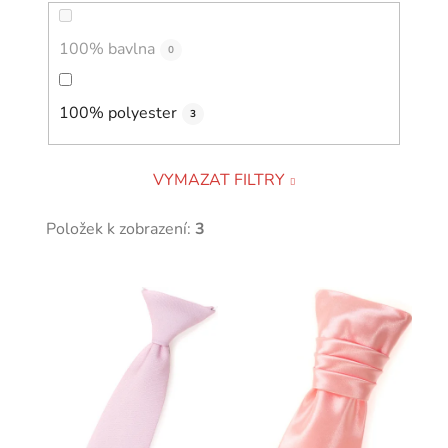
100% bavlna
0
100% polyester
3
VYMAZAT FILTRY
Položek k zobrazení:
3
V
ý
p
i
s
p
r