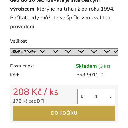
děti do 10 let
. Kravata je
šita českým
výrobcem
, který je na trhu již od roku 1994.
Počítat tedy můžete se špičkovou kvalitou
provedení.
Velikost
Skladem
Dostupnost
(3 ks)
Kód:
558-9011-0
208 Kč
/ ks
172 Kč bez DPH
Měrná cena:
DO KOŠÍKU