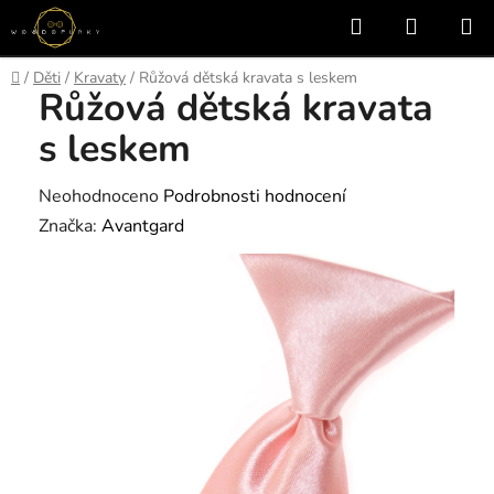
Přejít
Hledat
NÁKUP
na
KOŠÍK
obsah
Domů
/
Děti
/
Kravaty
/
Růžová dětská kravata s leskem
Růžová dětská kravata
s leskem
Průměrné
Neohodnoceno
Podrobnosti hodnocení
hodnocení
Značka:
Avantgard
produktu
je
0,0
z
5
hvězdiček.