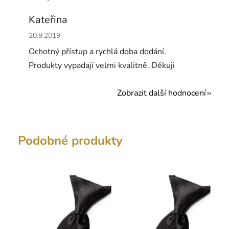
Kateřina
Hodnocení obchodu je 5 z 5 hvězdiček.
20.9.2019
Ochotný přístup a rychlá doba dodání.
Produkty vypadají velmi kvalitně. Děkuji
Zobrazit další hodnocení
Podobné produkty