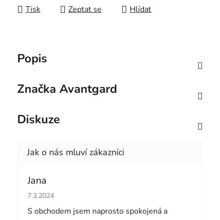
Tisk
Zeptat se
Hlídat
Popis
Značka
Avantgard
Diskuze
Jana
Hodnocení obchodu je 5 z 5 hvězdiček.
7.3.2024
S obchodem jsem naprosto spokojená a