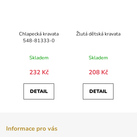
Chlapecká kravata
Žlutá dětská kravata
548-81333-0
Skladem
Skladem
232 Kč
208 Kč
DETAIL
DETAIL
Z
á
Informace pro vás
p