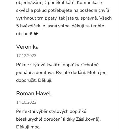
objednávám již poněkolikáté. Komunikace
skvělá a pokud potřebujete na poslední chvíli
vytrhnout trn z paty, tak jste tu správně. Všech
5 hvězdiček je jasná volba, děkuji za tenhle
obchod! ❤️
Veronika
Hodnocení obchodu je 5 z 5 hvězdiček.
17.12.2023
Pěkné stylové kvalitní doplňky. Ochotné
jednání a domluva. Rychlé dodání. Mohu jen
doporučit. Děkuji.
Roman Havel
Hodnocení obchodu je 5 z 5 hvězdiček.
14.10.2022
Perfektní výběr stylových doplňků,
bleskurychlé doručení (i díky Zásilkovně).
Děkuji moc.