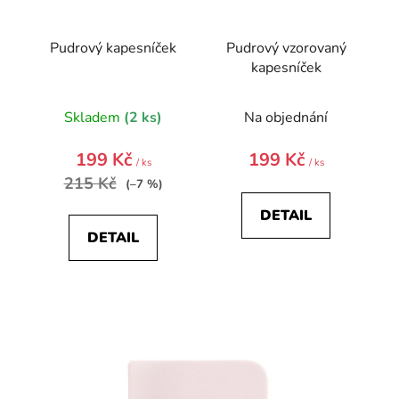
k
t
Pudrový kapesníček
Pudrový vzorovaný
ů
kapesníček
Skladem
(2 ks)
Na objednání
199 Kč
199 Kč
/ ks
/ ks
215 Kč
(–7 %)
DETAIL
DETAIL