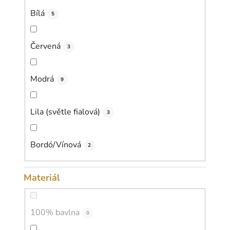
Bílá
5
Červená
3
Modrá
9
Lila (světle fialová)
3
Bordó/Vínová
2
Materiál
100% bavlna
0