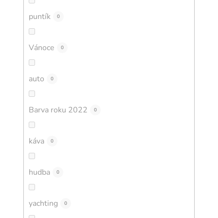
puntík
0
Vánoce
0
auto
0
Barva roku 2022
0
káva
0
hudba
0
yachting
0