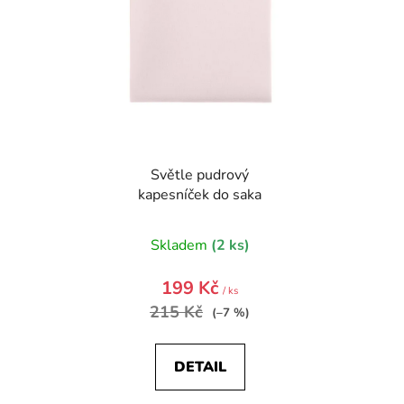
Světle pudrový
kapesníček do saka
Skladem
(2 ks)
199 Kč
/ ks
215 Kč
(–7 %)
DETAIL