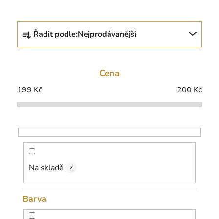
Ř
Řadit podle:
Nejprodávanější
a
z
e
Cena
n
í
199
Kč
200
Kč
p
r
o
d
u
k
Na skladě
2
t
ů
Barva