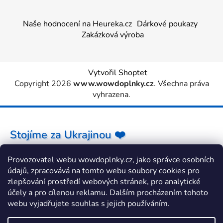
Naše hodnocení na Heureka.cz
Dárkové poukazy
Zakázková výroba
Vytvořil Shoptet
Copyright 2026
www.wowdoplnky.cz
. Všechna práva
vyhrazena.
Stojíme za Ukrajinou ❤️
Provozovatel webu wowdoplnky.cz, jako správce osobních
Jak a čím pomoci »
údajů, zpracovává na tomto webu soubory cookies pro
zlepšování prostředí webových stránek, pro analytické
účely a pro cílenou reklamu. Dalším procházením tohoto
webu vyjadřujete souhlas s jejich používáním.