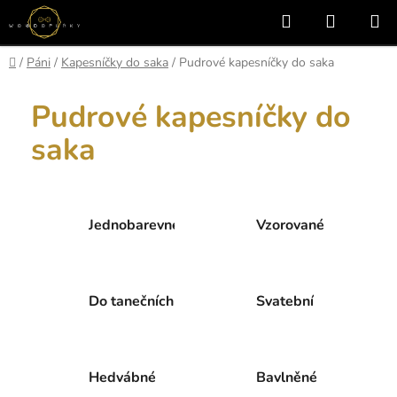
Přejít
Hledat
NÁKUP
na
KOŠÍK
obsah
Domů
/
Páni
/
Kapesníčky do saka
/
Pudrové kapesníčky do saka
Pudrové kapesníčky do
saka
Jednobarevné
Vzorované
Do tanečních
Svatební
Hedvábné
Bavlněné