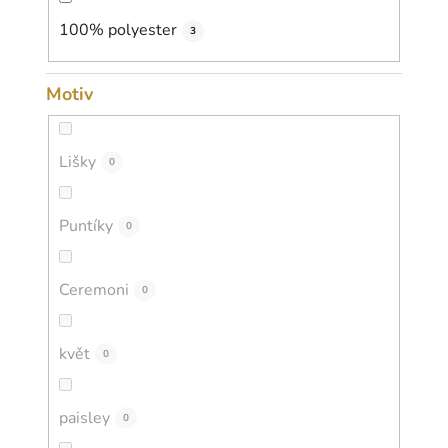
100% polyester
3
Motiv
Lišky
0
Puntíky
0
Ceremoni
0
květ
0
paisley
0