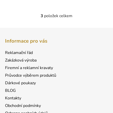
3
položek celkem
O
v
l
Z
á
á
d
Informace pro vás
p
a
a
c
Reklamační řád
t
í
Zakázková výroba
p
í
r
Firemní a reklamní kravaty
v
Průvodce výběrem produktů
k
Dárkové poukazy
y
v
BLOG
ý
Kontakty
p
Obchodní podmínky
i
s