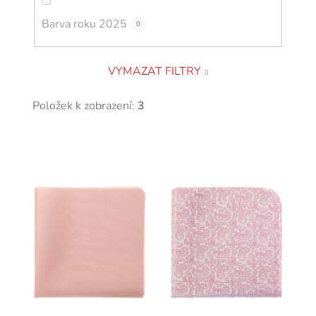
Barva roku 2025
0
VYMAZAT FILTRY
Položek k zobrazení:
3
V
ý
p
i
s
p
r
o
d
u