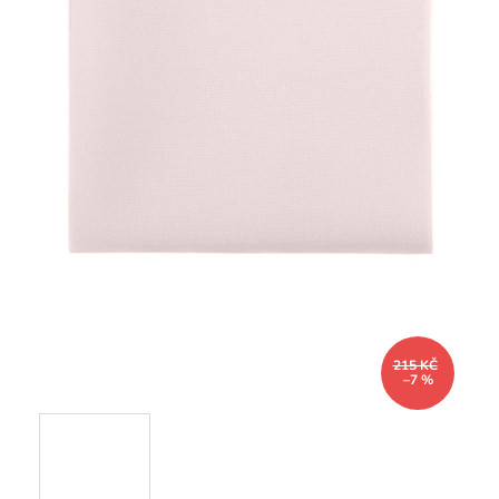
215 KČ
–7 %