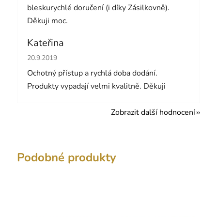
bleskurychlé doručení (i díky Zásilkovně).
Děkuji moc.
Kateřina
Hodnocení obchodu je 5 z 5 hvězdiček.
20.9.2019
Ochotný přístup a rychlá doba dodání.
Produkty vypadají velmi kvalitně. Děkuji
Zobrazit další hodnocení
Podobné produkty