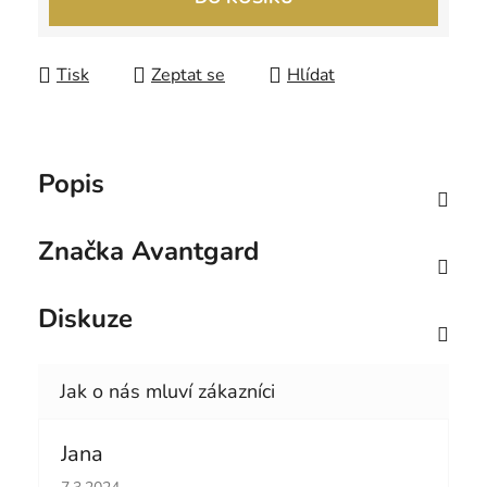
Tisk
Zeptat se
Hlídat
Popis
Značka
Avantgard
Diskuze
Jana
Hodnocení obchodu je 5 z 5 hvězdiček.