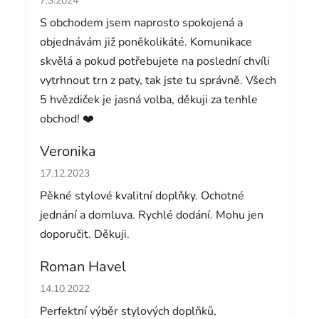
7.3.2024
S obchodem jsem naprosto spokojená a
objednávám již poněkolikáté. Komunikace
skvělá a pokud potřebujete na poslední chvíli
vytrhnout trn z paty, tak jste tu správně. Všech
5 hvězdiček je jasná volba, děkuji za tenhle
obchod! ❤️
Veronika
Hodnocení obchodu je 5 z 5 hvězdiček.
17.12.2023
Pěkné stylové kvalitní doplňky. Ochotné
jednání a domluva. Rychlé dodání. Mohu jen
doporučit. Děkuji.
Roman Havel
Hodnocení obchodu je 5 z 5 hvězdiček.
14.10.2022
Perfektní výběr stylových doplňků,