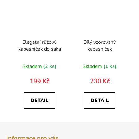
Elegatní růžový
Bílý vzorovaný
kapesníček do saka
kapesníček
Skladem
(2 ks)
Skladem
(1 ks)
199 Kč
230 Kč
DETAIL
DETAIL
Z
á
Informace pro vás