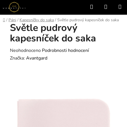
Přejít
Hledat
NÁKUP
na
KOŠÍK
obsah
Domů
/
Páni
/
Kapesníčky do saka
/
Světle pudrový kapesníček do saka
Světle pudrový
kapesníček do saka
Průměrné
Neohodnoceno
Podrobnosti hodnocení
hodnocení
Značka:
Avantgard
produktu
je
0,0
z
5
hvězdiček.