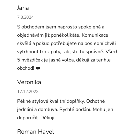
Jana
Hodnocení obchodu je 5 z 5 hvězdiček.
7.3.2024
S obchodem jsem naprosto spokojená a
objednávám již poněkolikáté. Komunikace
skvělá a pokud potřebujete na poslední chvíli
vytrhnout trn z paty, tak jste tu správně. Všech
5 hvězdiček je jasná volba, děkuji za tenhle
obchod! ❤️
Veronika
Hodnocení obchodu je 5 z 5 hvězdiček.
17.12.2023
Pěkné stylové kvalitní doplňky. Ochotné
jednání a domluva. Rychlé dodání. Mohu jen
doporučit. Děkuji.
Roman Havel