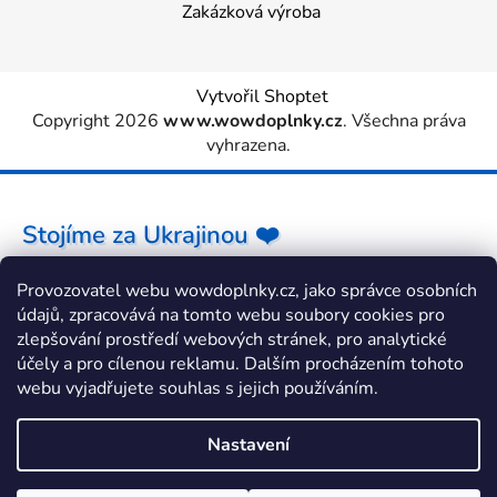
Zakázková výroba
Vytvořil Shoptet
Copyright 2026
www.wowdoplnky.cz
. Všechna práva
vyhrazena.
Stojíme za Ukrajinou ❤️
Provozovatel webu wowdoplnky.cz, jako správce osobních
Jak a čím pomoci »
údajů, zpracovává na tomto webu soubory cookies pro
zlepšování prostředí webových stránek, pro analytické
účely a pro cílenou reklamu. Dalším procházením tohoto
webu vyjadřujete souhlas s jejich používáním.
Nastavení