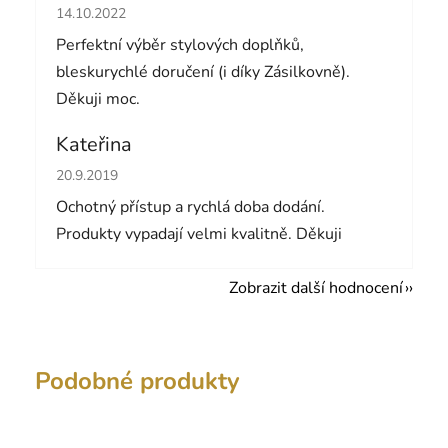
Hodnocení obchodu je 5 z 5 hvězdiček.
14.10.2022
Perfektní výběr stylových doplňků,
bleskurychlé doručení (i díky Zásilkovně).
Děkuji moc.
Kateřina
Hodnocení obchodu je 5 z 5 hvězdiček.
20.9.2019
Ochotný přístup a rychlá doba dodání.
Produkty vypadají velmi kvalitně. Děkuji
Zobrazit další hodnocení
Podobné produkty