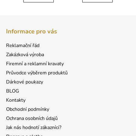
Z
á
Informace pro vás
p
a
Reklamační řád
t
Zakázková výroba
í
Firemní a reklamní kravaty
Průvodce výběrem produktů
Dárkové poukazy
BLOG
Kontakty
Obchodní podmínky
Ochrana osobních údajů
Jak nás hodnotí zákazníci?