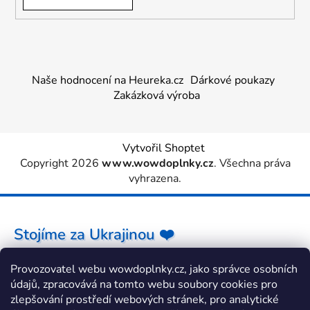
Naše hodnocení na Heureka.cz
Dárkové poukazy
Zakázková výroba
Vytvořil Shoptet
Copyright 2026
www.wowdoplnky.cz
. Všechna práva
vyhrazena.
Stojíme za Ukrajinou ❤️
Provozovatel webu wowdoplnky.cz, jako správce osobních
Jak a čím pomoci »
údajů, zpracovává na tomto webu soubory cookies pro
zlepšování prostředí webových stránek, pro analytické