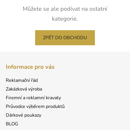
Můžete se ale podívat na ostatní
kategorie.
ZPĚT DO OBCHODU
Z
á
Informace pro vás
p
a
Reklamační řád
t
Zakázková výroba
í
Firemní a reklamní kravaty
Průvodce výběrem produktů
Dárkové poukazy
BLOG