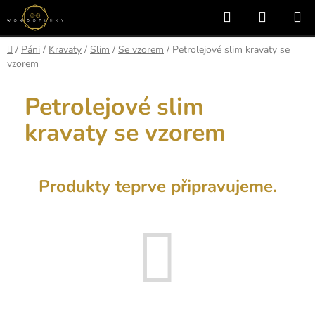
Přejít
Hledat
NÁKUP
na
KOŠÍK
obsah
Domů
/
Páni
/
Kravaty
/
Slim
/
Se vzorem
/
Petrolejové slim kravaty se
vzorem
Petrolejové slim
kravaty se vzorem
Produkty teprve připravujeme.