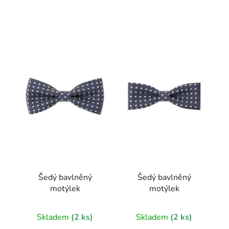
V
ý
p
i
s
p
r
o
d
u
k
t
Šedý bavlněný
Šedý bavlněný
ů
motýlek
motýlek
Skladem
(2 ks)
Skladem
(2 ks)