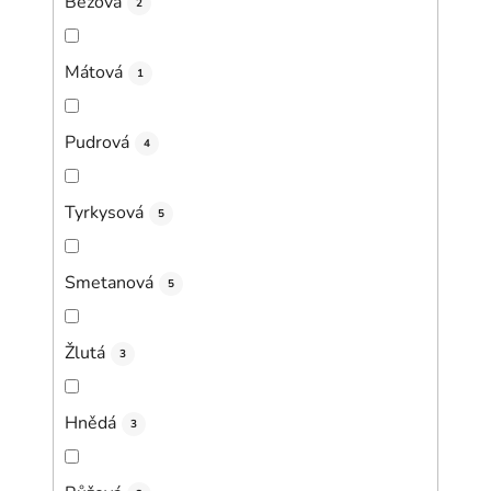
Béžová
2
Mátová
1
Pudrová
4
Tyrkysová
5
Smetanová
5
Žlutá
3
Hnědá
3