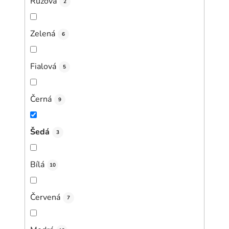
Růžová
2
Zelená
6
Fialová
5
Černá
9
Šedá
3
Bílá
10
Červená
7