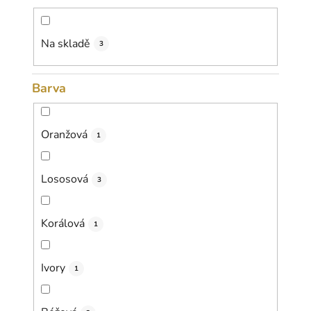
d
u
k
Na skladě
3
t
ů
Barva
Oranžová
1
Lososová
3
Korálová
1
Ivory
1