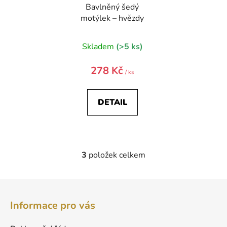
Bavlněný šedý
motýlek – hvězdy
Skladem
(>5 ks)
278 Kč
/ ks
DETAIL
3
položek celkem
O
v
l
Z
á
á
d
Informace pro vás
p
a
a
c