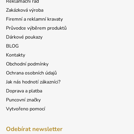
Reklamační řád
t
í
Zakázková výroba
p
í
r
Firemní a reklamní kravaty
v
Průvodce výběrem produktů
k
Dárkové poukazy
y
v
BLOG
ý
Kontakty
p
Obchodní podmínky
i
s
Ochrana osobních údajů
u
Jak nás hodnotí zákazníci?
Doprava a platba
Puncovní značky
Vytvořeno pomocí
Odebírat newsletter