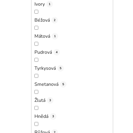
Ivory
1
Béžová
2
Mátová
1
Pudrová
4
Tyrkysová
5
Smetanová
5
Žlutá
3
Hnědá
3
Růžová
2