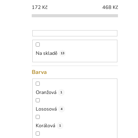
i
p
172
Kč
468
Kč
a
n
e
l
Na skladě
13
Barva
Oranžová
1
Lososová
4
Korálová
1