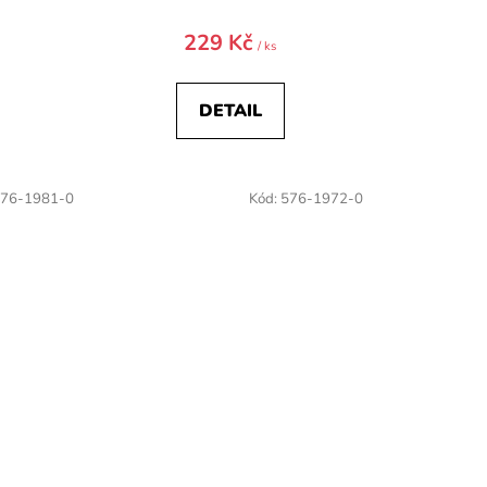
hodnocení
produktu
229 Kč
/ ks
je
5,0
DETAIL
z
5
hvězdiček.
76-1981-0
Kód:
576-1972-0