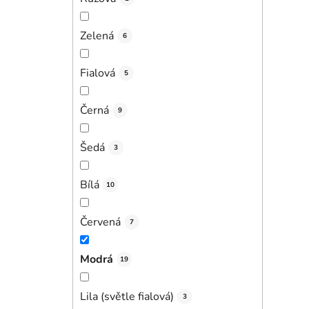
Zelená
6
Fialová
5
Černá
9
Šedá
3
Bílá
10
Červená
7
Modrá
19
Lila (světle fialová)
3