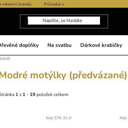
a reklamní kravaty
Průvodce výběrem produktů
Dárkové po
Dřevěné doplňky
Na svatbu
Dárkové krabičky
ázané)
Modré motýlky (předvázané)
Stránka
1
z
1
-
19
položek celkem
V
ý
Kód:
576-31-0
Kód:
p