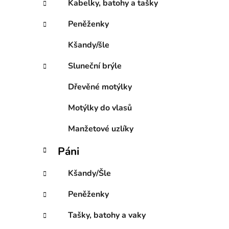
Kabelky, batohy a tašky
o
r
Peněženky
i
e
Kšandy/šle
Sluneční brýle
Dřevěné motýlky
Motýlky do vlasů
Manžetové uzlíky
Páni
Kšandy/Šle
Peněženky
Tašky, batohy a vaky