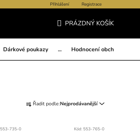
Přihlášení
Registrace
ukazy
BLOG
Kontakty
Obchodní podmínky
Och
PRÁZDNÝ KOŠÍK
NÁKUPNÍ
KOŠÍK
Dárkové poukazy
...
Hodnocení obchodu
B
Ř
Řadit podle:
Nejprodávanější
a
z
e
553-735-0
Kód:
553-765-0
n
í