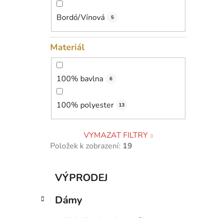
Bordó/Vínová
5
Materiál
100% bavlna
6
100% polyester
13
VYMAZAT FILTRY
Položek k zobrazení:
19
K
Přeskočit
VÝPRODEJ
a
kategorie
t
Dámy
e
g