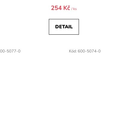
254 Kč
/ ks
DETAIL
00-5077-0
Kód:
600-5074-0