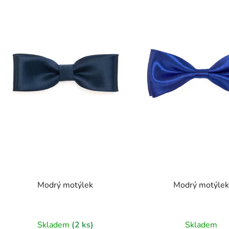
s
p
r
o
d
u
k
t
ů
Modrý motýlek
Modrý motýle
Skladem
(2 ks)
Skladem