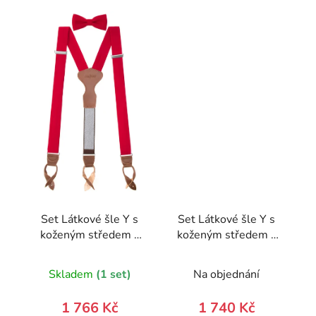
Set Látkové šle Y s
Set Látkové šle Y s
koženým středem a
koženým středem a
poutky - 35 mm,
zapínáním na klipy -
motýlek a
35 mm, motýlek a
Skladem
(1 set)
Na objednání
kapesníček 885-
kapesníček 881-
985763-0
984923-0
1 766 Kč
1 740 Kč