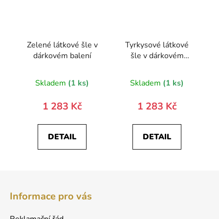
Zelené látkové šle v
Tyrkysové látkové
dárkovém balení
šle v dárkovém
balení
Skladem
(1 ks)
Skladem
(1 ks)
1 283 Kč
1 283 Kč
DETAIL
DETAIL
Z
á
Informace pro vás
p
a