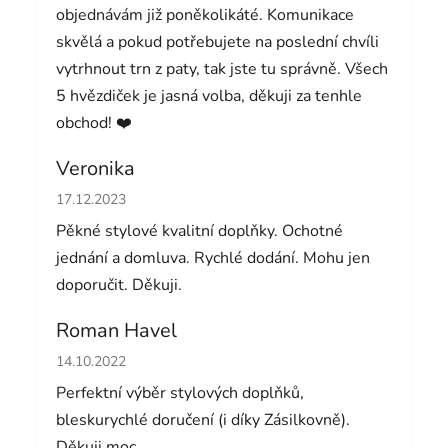
objednávám již poněkolikáté. Komunikace
skvělá a pokud potřebujete na poslední chvíli
vytrhnout trn z paty, tak jste tu správně. Všech
5 hvězdiček je jasná volba, děkuji za tenhle
obchod! ❤️
Veronika
Hodnocení obchodu je 5 z 5 hvězdiček.
17.12.2023
Pěkné stylové kvalitní doplňky. Ochotné
jednání a domluva. Rychlé dodání. Mohu jen
doporučit. Děkuji.
Roman Havel
Hodnocení obchodu je 5 z 5 hvězdiček.
14.10.2022
Perfektní výběr stylových doplňků,
bleskurychlé doručení (i díky Zásilkovně).
Děkuji moc.