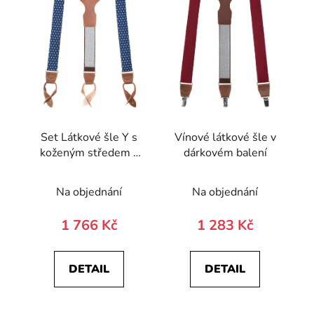
Set Látkové šle Y s
Vínové látkové šle v
koženým středem a
dárkovém balení
poutky - 35 mm,
motýlek a
Na objednání
Na objednání
kapesníček 885-
197863-0
1 766 Kč
1 283 Kč
DETAIL
DETAIL