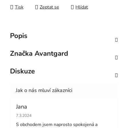
Tisk
Zeptat se
Hlídat
Popis
Značka
Avantgard
Diskuze
Jana
Hodnocení obchodu je 5 z 5 hvězdiček.
7.3.2024
S obchodem jsem naprosto spokojená a