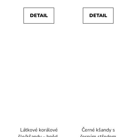
DETAIL
DETAIL
Látkové korálové
Černé kšandy s
šle/kšandy – hnědý
černým středem