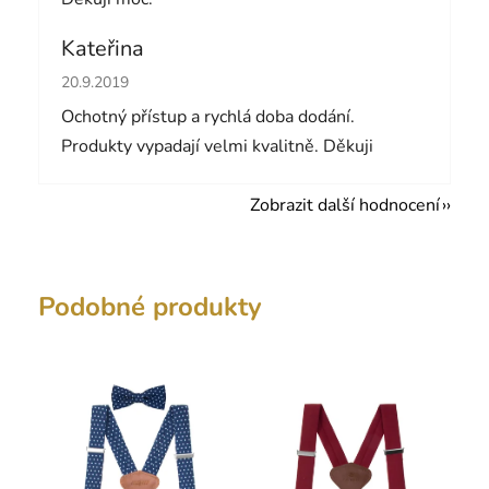
Kateřina
Hodnocení obchodu je 5 z 5 hvězdiček.
20.9.2019
Ochotný přístup a rychlá doba dodání.
Produkty vypadají velmi kvalitně. Děkuji
Zobrazit další hodnocení
Podobné produkty