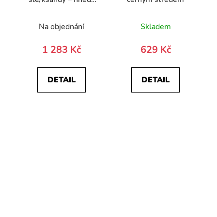
střed
Průměrné
Na objednání
Skladem
hodnocení
produktu
1 283 Kč
629 Kč
je
3,9
DETAIL
DETAIL
z
5
hvězdiček.