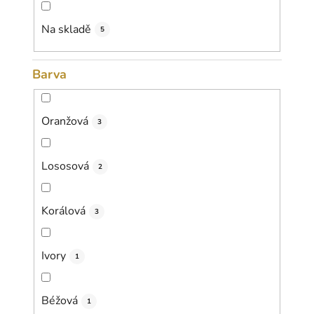
u
k
Na skladě
5
t
ů
Barva
Oranžová
3
Lososová
2
Korálová
3
Ivory
1
Béžová
1