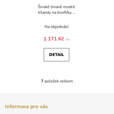
Široké tmavě modré
kšandy na knoflíky –
béžový střed
Na objednání
1 171 Kč
/ ks
DETAIL
7
položek celkem
O
v
l
Z
á
á
d
Informace pro vás
p
a