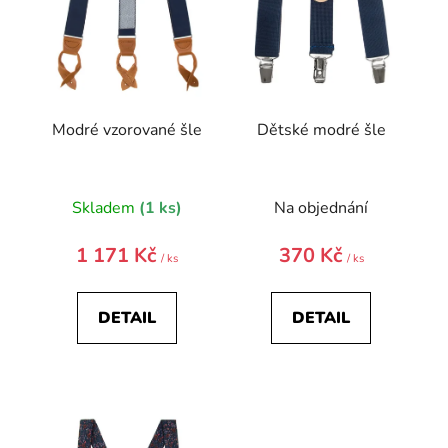
o
d
u
k
t
Modré vzorované šle
Dětské modré šle
ů
Skladem
(1 ks)
Na objednání
1 171 Kč
370 Kč
/ ks
/ ks
DETAIL
DETAIL