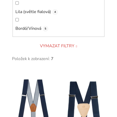
Lila (světle fialová)
4
Bordó/Vínová
5
VYMAZAT FILTRY
Položek k zobrazení:
7
V
ý
p
i
s
p
r