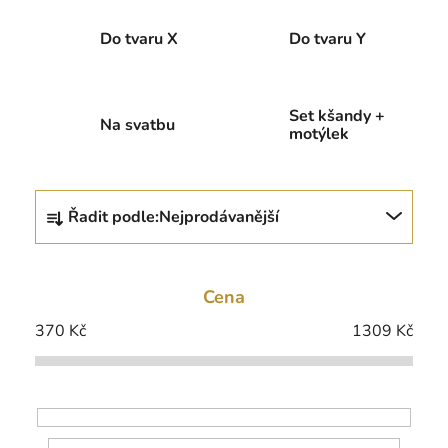
Do tvaru X
Do tvaru Y
Set kšandy +
Na svatbu
motýlek
Ř
Řadit podle:
Nejprodávanější
a
z
e
Cena
n
í
370
Kč
1309
Kč
p
r
o
d