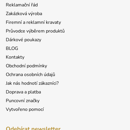
a
c
Reklamační řád
t
í
Zakázková výroba
p
í
r
Firemní a reklamní kravaty
v
Průvodce výběrem produktů
k
Dárkové poukazy
y
v
BLOG
ý
Kontakty
p
Obchodní podmínky
i
s
Ochrana osobních údajů
u
Jak nás hodnotí zákazníci?
Doprava a platba
Puncovní značky
Vytvořeno pomocí
Odebírat newsletter