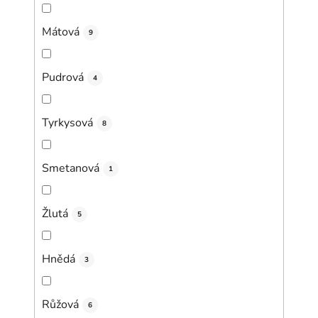
Mátová
9
Pudrová
4
Tyrkysová
8
Smetanová
1
Žlutá
5
Hnědá
3
Růžová
6