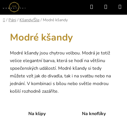
Přejít
Hledat
NÁKUP
na
KOŠÍK
obsah
Domů
/
Páni
/
Kšandy/Šle
/
Modré kšandy
Modré kšandy
Modré kšandy jsou chytrou volbou. Modrá je totiž
velice elegantní barva, která se hodí na většinu
spoečenských událostí. Modré kšandy si tedy
můžete vzít jak do divadla, tak i na svatbu nebo na
jednání. V kombinaci s bílou nebo světle modrou
košilí rozhodně zazáříte.
Na klipy
Na knoflíky