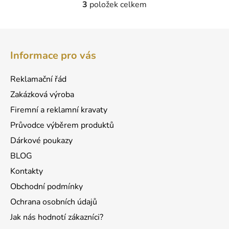
3
položek celkem
O
v
l
Z
á
á
d
Informace pro vás
p
a
a
c
Reklamační řád
t
í
Zakázková výroba
p
í
r
Firemní a reklamní kravaty
v
Průvodce výběrem produktů
k
Dárkové poukazy
y
v
BLOG
ý
Kontakty
p
Obchodní podmínky
i
s
Ochrana osobních údajů
u
Jak nás hodnotí zákazníci?