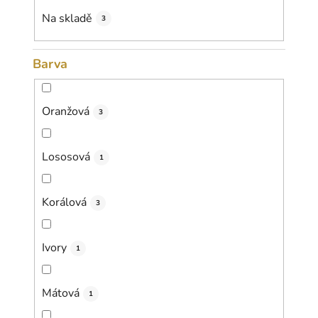
k
Na skladě
3
t
ů
Barva
Oranžová
3
Lososová
1
Korálová
3
Ivory
1
Mátová
1