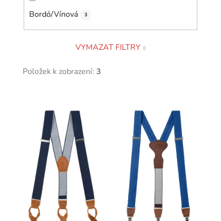
Bordó/Vínová
3
VYMAZAT FILTRY
Položek k zobrazení:
3
V
ý
p
i
s
p
r
o
d
u