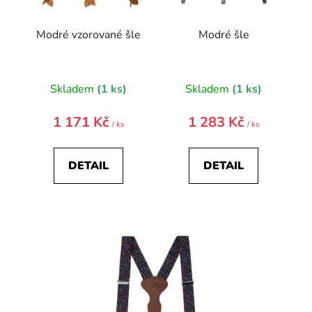
k
t
Modré vzorované šle
Modré šle
ů
Skladem
(1 ks)
Skladem
(1 ks)
1 171 Kč
1 283 Kč
/ ks
/ ks
DETAIL
DETAIL