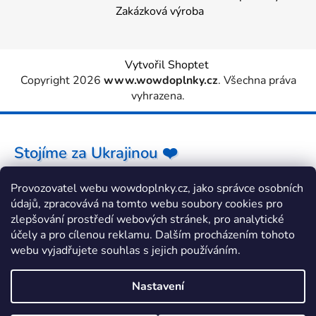
Zakázková výroba
Vytvořil Shoptet
Copyright 2026
www.wowdoplnky.cz
. Všechna práva
vyhrazena.
Stojíme za Ukrajinou ❤️
Provozovatel webu wowdoplnky.cz, jako správce osobních
Jak a čím pomoci »
údajů, zpracovává na tomto webu soubory cookies pro
zlepšování prostředí webových stránek, pro analytické
účely a pro cílenou reklamu. Dalším procházením tohoto
webu vyjadřujete souhlas s jejich používáním.
Nastavení