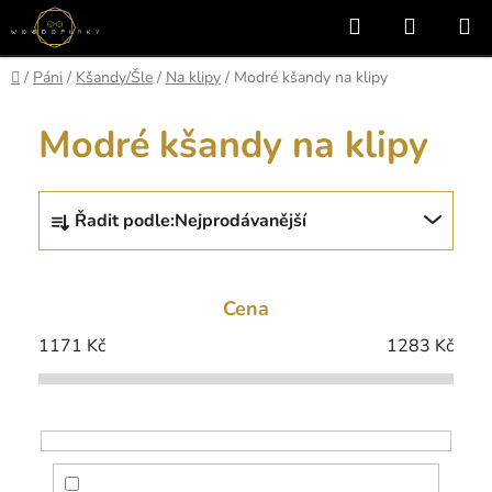
Přejít
Hledat
NÁKUP
na
KOŠÍK
obsah
Domů
/
Páni
/
Kšandy/Šle
/
Na klipy
/
Modré kšandy na klipy
Modré kšandy na klipy
Ř
Řadit podle:
Nejprodávanější
a
z
e
Cena
n
í
1171
Kč
1283
Kč
p
r
o
d
u