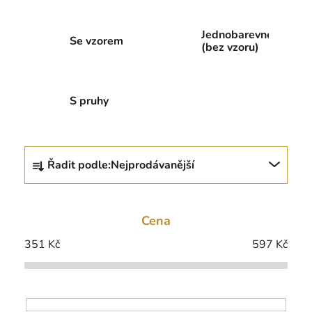
Jednobarevné
Se vzorem
(bez vzoru)
S pruhy
Ř
Řadit podle:
Nejprodávanější
a
z
e
Cena
n
í
351
Kč
597
Kč
p
r
o