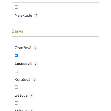
d
u
k
Na skladě
2
t
ů
Barva
Oranžová
1
Lososová
3
Korálová
1
Béžová
1