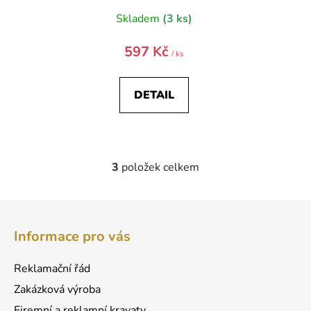
Skladem
(3 ks)
597 Kč
/ ks
DETAIL
3
položek celkem
O
v
l
Z
á
á
d
Informace pro vás
p
a
a
c
Reklamační řád
t
í
Zakázková výroba
p
í
Firemní a reklamní kravaty