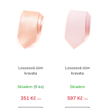
ý
p
i
s
p
r
o
d
u
k
t
Lososová slim
Lososová slim
ů
kravata
kravata
Skladem
(5 ks)
Skladem
351 Kč
597 Kč
/ ks
/ ks