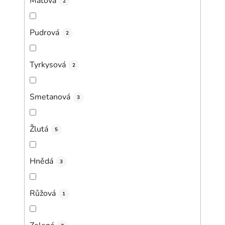
Mátová
2
Pudrová
2
Tyrkysová
2
Smetanová
3
Žlutá
5
Hnědá
3
Růžová
1