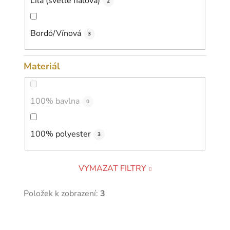
Lila (světle fialová)
2
Bordó/Vínová
3
Materiál
100% bavlna
0
100% polyester
3
VYMAZAT FILTRY
Položek k zobrazení:
3
V