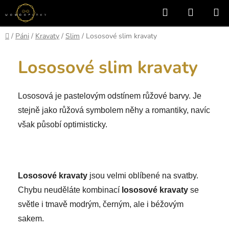
Přejít
Hledat
NÁKUP
na
KOŠÍK
obsah
Domů
/
Páni
/
Kravaty
/
Slim
/
Lososové slim kravaty
Lososové slim kravaty
Lososová je pastelovým odstínem růžové barvy. Je
stejně jako růžová symbolem něhy a romantiky, navíc
však působí optimisticky.
Lososové kravaty
jsou velmi oblíbené na svatby.
Chybu neuděláte kombinací
lososové kravaty
se
světle i tmavě modrým, černým, ale i béžovým
sakem.