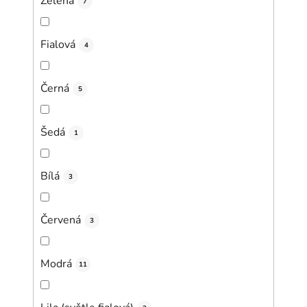
Zelená
7
Fialová
4
Černá
5
Šedá
1
Bílá
3
Červená
3
Modrá
11