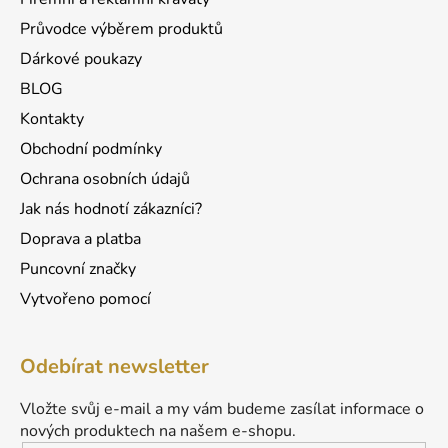
r
v
Průvodce výběrem produktů
k
Dárkové poukazy
y
v
BLOG
ý
Kontakty
p
Obchodní podmínky
i
s
Ochrana osobních údajů
u
Jak nás hodnotí zákazníci?
Doprava a platba
Puncovní značky
Vytvořeno pomocí
Odebírat newsletter
Vložte svůj e-mail a my vám budeme zasílat informace o
nových produktech na našem e-shopu.