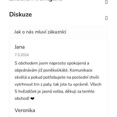
Diskuze
Jana
Hodnocení obchodu je 5 z 5 hvězdiček.
7.3.2024
S obchodem jsem naprosto spokojená a
objednávám již poněkolikáté. Komunikace
skvělá a pokud potřebujete na poslední chvíli
vytrhnout trn z paty, tak jste tu správně. Všech
5 hvězdiček je jasná volba, děkuji za tenhle
obchod! ❤️
Veronika