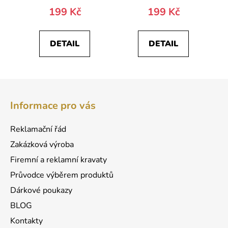
199 Kč
199 Kč
DETAIL
DETAIL
Z
á
Informace pro vás
p
a
Reklamační řád
t
Zakázková výroba
í
Firemní a reklamní kravaty
Průvodce výběrem produktů
Dárkové poukazy
BLOG
Kontakty