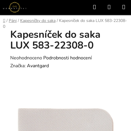
Přejít
Hledat
NÁKUP
na
KOŠÍK
obsah
Domů
/
Páni
/
Kapesníčky do saka
/
Kapesníček do saka LUX 583-22308-
0
Kapesníček do saka
LUX 583-22308-0
Průměrné
Neohodnoceno
Podrobnosti hodnocení
hodnocení
Značka:
Avantgard
produktu
je
0,0
z
5
hvězdiček.