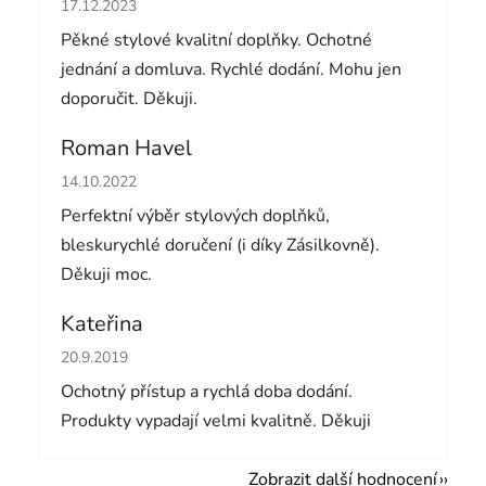
Hodnocení obchodu je 5 z 5 hvězdiček.
17.12.2023
Pěkné stylové kvalitní doplňky. Ochotné
jednání a domluva. Rychlé dodání. Mohu jen
doporučit. Děkuji.
Roman Havel
Hodnocení obchodu je 5 z 5 hvězdiček.
14.10.2022
Perfektní výběr stylových doplňků,
bleskurychlé doručení (i díky Zásilkovně).
Děkuji moc.
Kateřina
Hodnocení obchodu je 5 z 5 hvězdiček.
20.9.2019
Ochotný přístup a rychlá doba dodání.
Produkty vypadají velmi kvalitně. Děkuji
Zobrazit další hodnocení