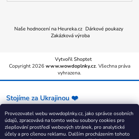
Naše hodnocení na Heureka.cz
Dárkové poukazy
Zakázková výroba
Vytvořil Shoptet
Copyright 2026
www.wowdoplnky.cz
. Všechna práva
vyhrazena.
Stojíme za Ukrajinou ❤️
Provozovatel webu wowdoplnky.cz, jako správce osobních
Jak a čím pomoci »
údajů, zpracovává na tomto webu soubory cookies pro
zlepšování prostředí webových stránek, pro analytické
účely a pro cílenou reklamu. Dalším procházením tohoto