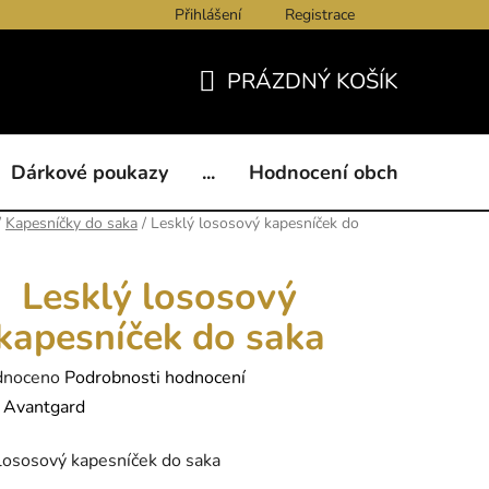
Přihlášení
Registrace
ukazy
BLOG
Kontakty
Obchodní podmínky
Och
PRÁZDNÝ KOŠÍK
NÁKUPNÍ
KOŠÍK
Dárkové poukazy
...
Hodnocení obchodu
B
/
Kapesníčky do saka
/
Lesklý lososový kapesníček do
Lesklý lososový
kapesníček do saka
né
dnoceno
Podrobnosti hodnocení
ení
:
Avantgard
tu
lososový kapesníček do saka