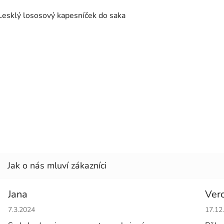
Lesklý lososový kapesníček do saka
Jana
Ver
Hodnocení obchodu je 5 z 5 hvězdiček.
Hodno
7.3.2024
17.12