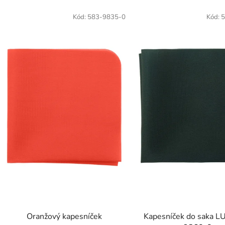
Kód:
583-9835-0
Kód:
5
Oranžový kapesníček
Kapesníček do saka L