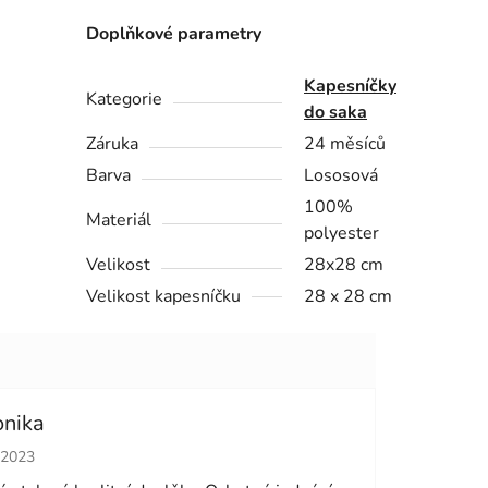
Doplňkové parametry
Kapesníčky
Kategorie
do saka
Záruka
24 měsíců
Barva
Lososová
100%
Materiál
polyester
Velikost
28x28 cm
Velikost kapesníčku
28 x 28 cm
onika
cení obchodu je 5 z 5 hvězdiček.
.2023