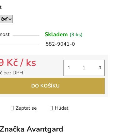
t
ek.
Skladem
nost
(3 ks)
582-9041-0
9 Kč
/ ks
č bez DPH
 cena:
DO KOŠÍKU
Zeptat se
Hlídat
Značka
Avantgard