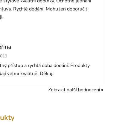
 stylové kvalitní doplňky. Ochotné jednání
luva. Rychlé dodání. Mohu jen doporučit.
i.
eřina
cení obchodu je 5 z 5 hvězdiček.
2019
ný přístup a rychlá doba dodání. Produkty
ají velmi kvalitně. Děkuji
Zobrazit další hodnocení
ukty