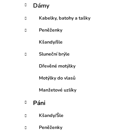
í
t
Dámy
e
p
g
a
Kabelky, batohy a tašky
o
n
r
Peněženky
e
i
l
e
Kšandy/šle
Sluneční brýle
Dřevěné motýlky
Motýlky do vlasů
Manžetové uzlíky
Páni
Kšandy/Šle
Peněženky