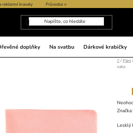
a reklamní kravaty
Průvodce výběrem produktů
Dárkové po
Dřevěné doplňky
Na svatbu
Dárkové krabičky
Domů
/
Páni
saka
Průměr
Neoho
hodnoc
Značka
produk
Lesklý 
je