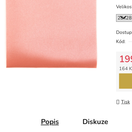
0,0
Velikos
z
5
hvězdič
Dostup
Kód:
19
164 K
Měrná
Tisk
Popis
Diskuze