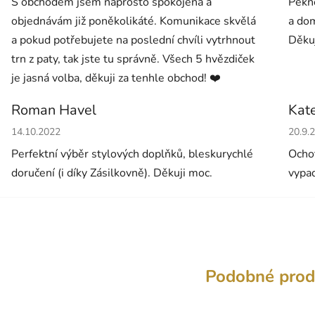
S obchodem jsem naprosto spokojená a
Pěkné
objednávám již poněkolikáté. Komunikace skvělá
a dom
a pokud potřebujete na poslední chvíli vytrhnout
Děkuj
trn z paty, tak jste tu správně. Všech 5 hvězdiček
je jasná volba, děkuji za tenhle obchod! ❤️
Roman Havel
Kat
Hodnocení obchodu je 5 z 5 hvězdiček.
Hodno
14.10.2022
20.9.
Perfektní výběr stylových doplňků, bleskurychlé
Ochot
doručení (i díky Zásilkovně). Děkuji moc.
vypad
Podobné prod