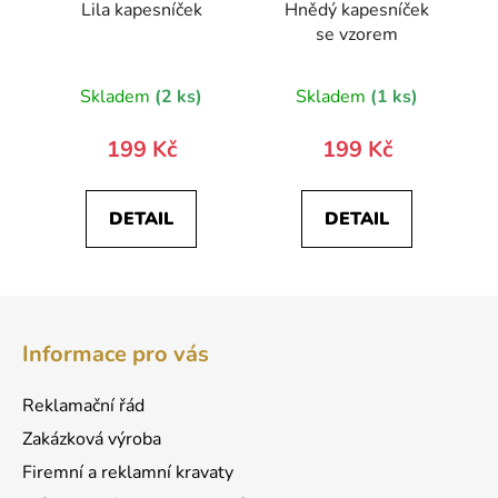
Lila kapesníček
Hnědý kapesníček
se vzorem
Skladem
(2 ks)
Skladem
(1 ks)
199 Kč
199 Kč
DETAIL
DETAIL
Z
á
Informace pro vás
p
a
Reklamační řád
t
Zakázková výroba
í
Firemní a reklamní kravaty