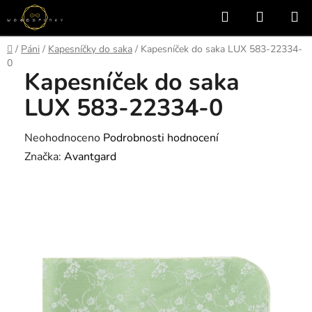
Přejít
Hledat
NÁKUP
na
KOŠÍK
obsah
Domů
/
Páni
/
Kapesníčky do saka
/
Kapesníček do saka LUX 583-22334-
0
Kapesníček do saka
LUX 583-22334-0
Průměrné
Neohodnoceno
Podrobnosti hodnocení
hodnocení
Značka:
Avantgard
produktu
je
0,0
z
5
hvězdiček.