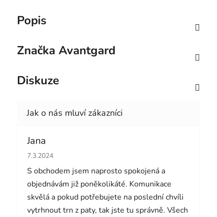
Popis
Značka
Avantgard
Diskuze
Jana
Hodnocení obchodu je 5 z 5 hvězdiček.
7.3.2024
S obchodem jsem naprosto spokojená a
objednávám již poněkolikáté. Komunikace
skvělá a pokud potřebujete na poslední chvíli
vytrhnout trn z paty, tak jste tu správně. Všech