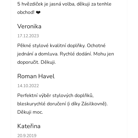
5 hvězdiček je jasná volba, děkuji za tenhle
obchod! ❤️
Veronika
Hodnocení obchodu je 5 z 5 hvězdiček.
17.12.2023
Pěkné stylové kvalitní doplňky. Ochotné
jednání a domluva. Rychlé dodání. Mohu jen
doporučit. Děkuji.
Roman Havel
Hodnocení obchodu je 5 z 5 hvězdiček.
14.10.2022
Perfektní výběr stylových doplňků,
bleskurychlé doručení (i díky Zásilkovně).
Děkuji moc.
Kateřina
Hodnocení obchodu je 5 z 5 hvězdiček.
20.9.2019