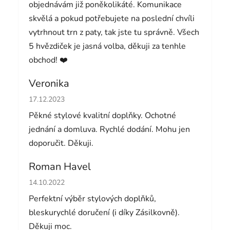
objednávám již poněkolikáté. Komunikace
skvělá a pokud potřebujete na poslední chvíli
vytrhnout trn z paty, tak jste tu správně. Všech
5 hvězdiček je jasná volba, děkuji za tenhle
obchod! ❤️
Veronika
Hodnocení obchodu je 5 z 5 hvězdiček.
17.12.2023
Pěkné stylové kvalitní doplňky. Ochotné
jednání a domluva. Rychlé dodání. Mohu jen
doporučit. Děkuji.
Roman Havel
Hodnocení obchodu je 5 z 5 hvězdiček.
14.10.2022
Perfektní výběr stylových doplňků,
bleskurychlé doručení (i díky Zásilkovně).
Děkuji moc.