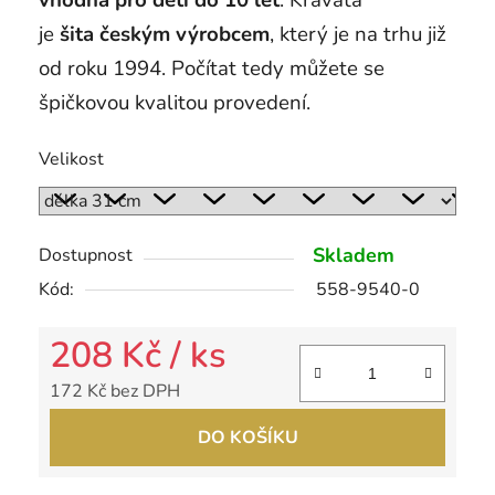
vhodná pro děti do 10 let
. Kravata
je
šita českým výrobcem
, který je na trhu již
od roku 1994. Počítat tedy můžete se
špičkovou kvalitou provedení.
Velikost
Skladem
Dostupnost
Kód:
558-9540-0
208 Kč
/ ks
172 Kč bez DPH
Měrná cena:
DO KOŠÍKU