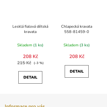
Lesklá fialová dětská
Chlapecká kravata
kravata
558-81459-0
Skladem
(1 ks)
Skladem
(3 ks)
208 Kč
208 Kč
215 Kč
(–3 %)
DETAIL
DETAIL
Z
á
Informace pro vás