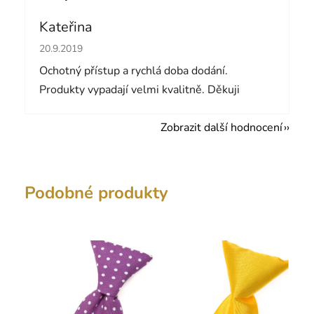
Kateřina
Hodnocení obchodu je 5 z 5 hvězdiček.
20.9.2019
Ochotný přístup a rychlá doba dodání.
Produkty vypadají velmi kvalitně. Děkuji
Zobrazit další hodnocení
Podobné produkty