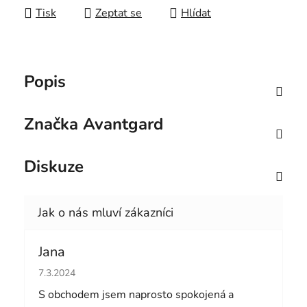
Tisk
Zeptat se
Hlídat
Popis
Značka
Avantgard
Diskuze
Jana
Hodnocení obchodu je 5 z 5 hvězdiček.
7.3.2024
S obchodem jsem naprosto spokojená a