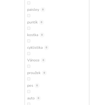
paisley
0
puntík
0
kostka
0
cyklistika
0
Vánoce
0
proužek
0
pes
0
auto
0