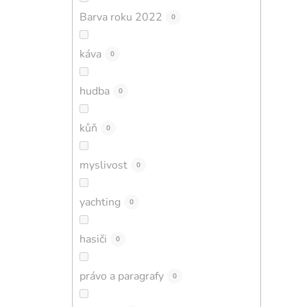
Barva roku 2022
0
káva
0
hudba
0
kůň
0
myslivost
0
yachting
0
hasiči
0
právo a paragrafy
0