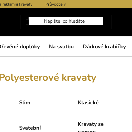
a reklamní kravaty
Průvodce výběrem produktů
Dárkové po
Dřevěné doplňky
Na svatbu
Dárkové krabičky
Polyesterové kravaty
Slim
Klasické
Kravaty se
Svatební
vzorem