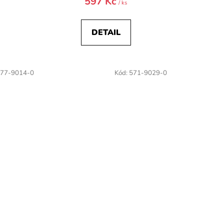
597 Kč
/ ks
DETAIL
77-9014-0
Kód:
571-9029-0