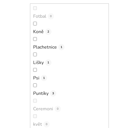
Fotbal
0
Koně
2
Plachetnice
1
Lišky
1
Psi
1
Puntíky
3
Ceremoni
0
květ
0