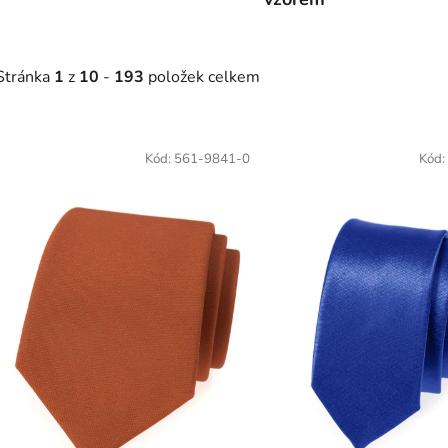
Stránka
1
z
10
-
193
položek celkem
V
ý
Kód:
561-9841-0
Kód:
p
s
p
r
o
d
u
k
t