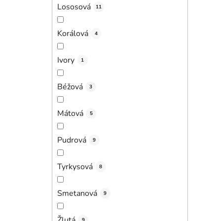
Lososová
11
Korálová
4
Ivory
1
Béžová
3
Mátová
5
Pudrová
9
Tyrkysová
8
Smetanová
9
Žlutá
9