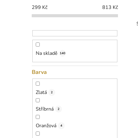
p
299
Kč
813
Kč
a
n
e
l
Na skladě
140
i
Barva
Zlatá
2
Stříbrná
2
Oranžová
4