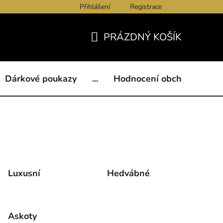
Přihlášení
Registrace
ukazy
BLOG
Kontakty
Obchodní podmínky
Och
PRÁZDNÝ KOŠÍK
NÁKUPNÍ
KOŠÍK
Dárkové poukazy
...
Hodnocení obchodu
B
Luxusní
Hedvábné
Askoty