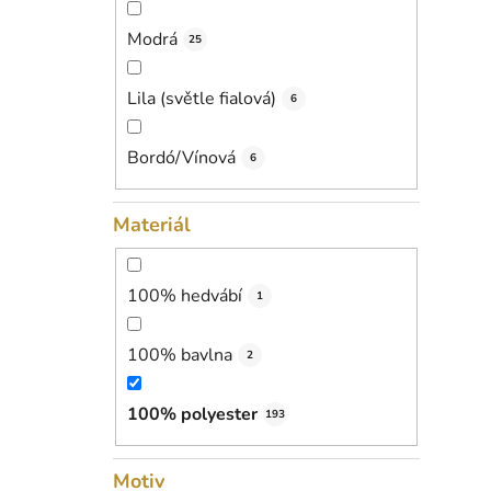
Modrá
25
Lila (světle fialová)
6
Bordó/Vínová
6
Materiál
100% hedvábí
1
100% bavlna
2
100% polyester
193
Motiv