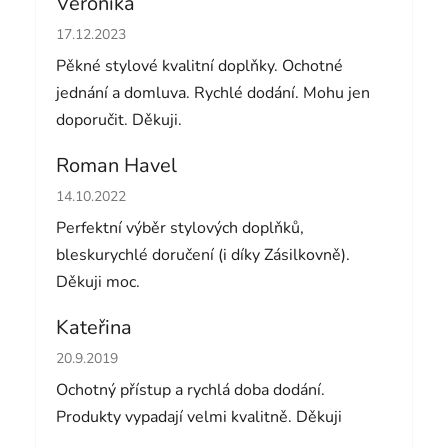
Veronika
Hodnocení obchodu je 5 z 5 hvězdiček.
17.12.2023
Pěkné stylové kvalitní doplňky. Ochotné
jednání a domluva. Rychlé dodání. Mohu jen
doporučit. Děkuji.
Roman Havel
Hodnocení obchodu je 5 z 5 hvězdiček.
14.10.2022
Perfektní výběr stylových doplňků,
bleskurychlé doručení (i díky Zásilkovně).
Děkuji moc.
Kateřina
Hodnocení obchodu je 5 z 5 hvězdiček.
20.9.2019
Ochotný přístup a rychlá doba dodání.
Produkty vypadají velmi kvalitně. Děkuji