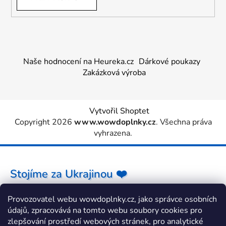
Naše hodnocení na Heureka.cz
Dárkové poukazy
Zakázková výroba
Vytvořil Shoptet
Copyright 2026
www.wowdoplnky.cz
. Všechna práva
vyhrazena.
Stojíme za Ukrajinou ❤️
Provozovatel webu wowdoplnky.cz, jako správce osobních
Jak a čím pomoci »
údajů, zpracovává na tomto webu soubory cookies pro
zlepšování prostředí webových stránek, pro analytické