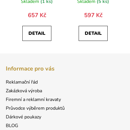
Skladem
(1 ks)
Skladem
(5 ks)
657 Kč
597 Kč
DETAIL
DETAIL
Z
á
Informace pro vás
p
a
Reklamační řád
t
Zakázková výroba
í
Firemní a reklamní kravaty
Průvodce výběrem produktů
Dárkové poukazy
BLOG