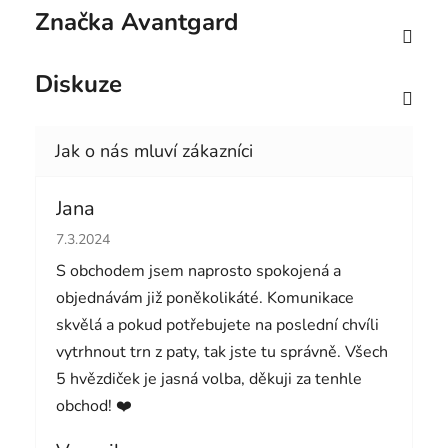
Značka
Avantgard
Diskuze
Jana
Hodnocení obchodu je 5 z 5 hvězdiček.
7.3.2024
S obchodem jsem naprosto spokojená a
objednávám již poněkolikáté. Komunikace
skvělá a pokud potřebujete na poslední chvíli
vytrhnout trn z paty, tak jste tu správně. Všech
5 hvězdiček je jasná volba, děkuji za tenhle
obchod! ❤️