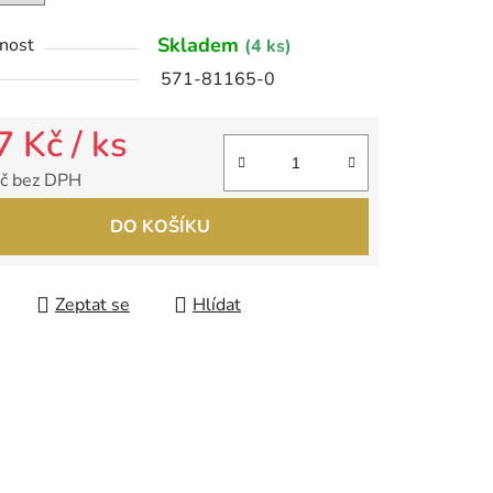
Skladem
nost
(4 ks)
ek.
571-81165-0
7 Kč
/ ks
č bez DPH
 cena:
DO KOŠÍKU
Zeptat se
Hlídat