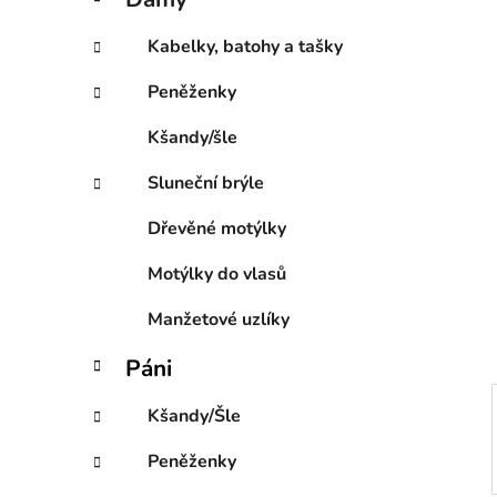
e
p
g
a
Kabelky, batohy a tašky
o
n
r
Peněženky
e
i
l
e
Kšandy/šle
Sluneční brýle
Dřevěné motýlky
Motýlky do vlasů
Manžetové uzlíky
Páni
Kšandy/Šle
Peněženky