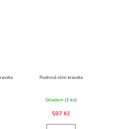
kravata
Pudrová slim kravata
né
)
Skladem
(1 ks)
ení
tu
597 Kč