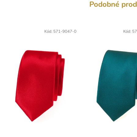
Podobné prod
Kód:
571-9047-0
Kód:
57