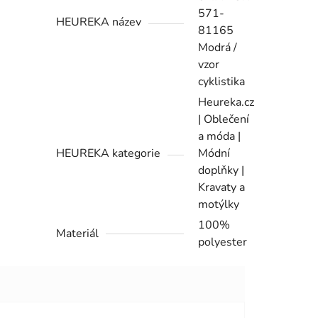
571-
HEUREKA název
81165
Modrá /
vzor
cyklistika
Heureka.cz
| Oblečení
a móda |
HEUREKA kategorie
Módní
doplňky |
Kravaty a
motýlky
100%
Materiál
polyester