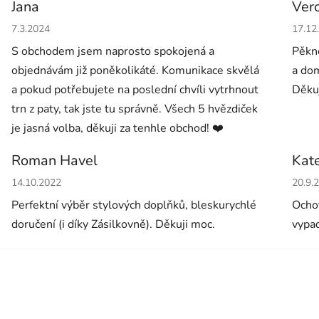
Jana
Ver
Hodnocení obchodu je 5 z 5 hvězdiček.
Hodno
7.3.2024
17.12
S obchodem jsem naprosto spokojená a
Pěkné
objednávám již poněkolikáté. Komunikace skvělá
a dom
a pokud potřebujete na poslední chvíli vytrhnout
Děkuj
trn z paty, tak jste tu správně. Všech 5 hvězdiček
je jasná volba, děkuji za tenhle obchod! ❤️
Roman Havel
Kat
Hodnocení obchodu je 5 z 5 hvězdiček.
Hodno
14.10.2022
20.9.
Perfektní výběr stylových doplňků, bleskurychlé
Ochot
doručení (i díky Zásilkovně). Děkuji moc.
vypad