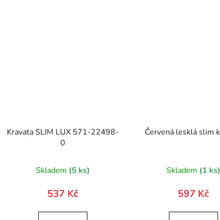
Kravata SLIM LUX 571-22498-
Červená lesklá slim 
0
Průměr
Skladem
(5 ks)
Skladem
(1 ks
hodnoc
produk
537 Kč
597 Kč
je
5,0