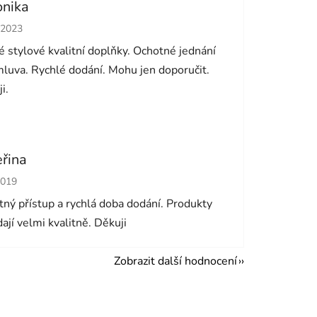
onika
cení obchodu je 5 z 5 hvězdiček.
.2023
 stylové kvalitní doplňky. Ochotné jednání
luva. Rychlé dodání. Mohu jen doporučit.
i.
eřina
cení obchodu je 5 z 5 hvězdiček.
2019
ný přístup a rychlá doba dodání. Produkty
ají velmi kvalitně. Děkuji
Zobrazit další hodnocení