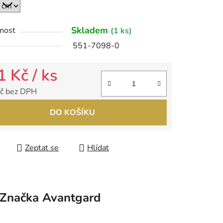
Skladem
nost
(1 ks)
ek.
551-7098-0
1 Kč
/ ks
č bez DPH
 cena:
DO KOŠÍKU
Zeptat se
Hlídat
Značka
Avantgard