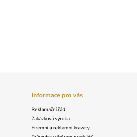
Z
á
Informace pro vás
p
a
Reklamační řád
t
Zakázková výroba
í
Firemní a reklamní kravaty