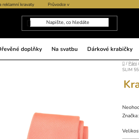
a reklamní kravaty
Průvodce výběrem produktů
Dárkové po
Dřevěné doplňky
Na svatbu
Dárkové krabičky
Domů
/
Páni
SLIM 55
Kr
Průměr
Neoho
hodnoc
Značka
produk
Velikos
je