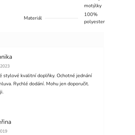
motýlky
100%
Materiál
polyester
onika
cení obchodu je 5 z 5 hvězdiček.
.2023
 stylové kvalitní doplňky. Ochotné jednání
luva. Rychlé dodání. Mohu jen doporučit.
i.
eřina
cení obchodu je 5 z 5 hvězdiček.
2019