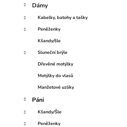
í
t
Dámy
e
p
g
a
Kabelky, batohy a tašky
o
n
r
Peněženky
e
i
l
e
Kšandy/šle
Sluneční brýle
Dřevěné motýlky
Motýlky do vlasů
Manžetové uzlíky
Páni
Kšandy/Šle
Peněženky