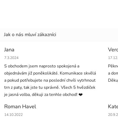
Jana
Ver
Hodnocení obchodu je 5 z 5 hvězdiček.
Hodno
7.3.2024
17.12
S obchodem jsem naprosto spokojená a
Pěkné
objednávám již poněkolikáté. Komunikace skvělá
a dom
a pokud potřebujete na poslední chvíli vytrhnout
Děkuj
trn z paty, tak jste tu správně. Všech 5 hvězdiček
je jasná volba, děkuji za tenhle obchod! ❤️
Roman Havel
Kat
Hodnocení obchodu je 5 z 5 hvězdiček.
Hodno
14.10.2022
20.9.