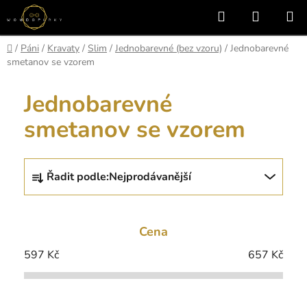
Přejít
Hledat
NÁKUP
na
KOŠÍK
obsah
Domů
/
Páni
/
Kravaty
/
Slim
/
Jednobarevné (bez vzoru)
/
Jednobarevné
smetanov se vzorem
Jednobarevné
smetanov se vzorem
Ř
Řadit podle:
Nejprodávanější
a
z
e
Cena
n
í
597
Kč
657
Kč
p
r