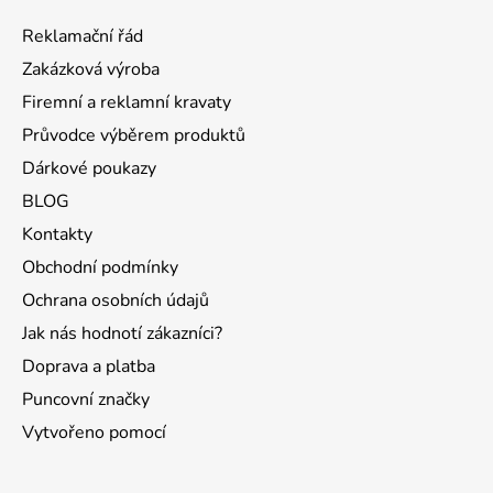
a
a
c
Reklamační řád
t
í
Zakázková výroba
p
í
r
Firemní a reklamní kravaty
v
Průvodce výběrem produktů
k
Dárkové poukazy
y
v
BLOG
ý
Kontakty
p
Obchodní podmínky
i
s
Ochrana osobních údajů
u
Jak nás hodnotí zákazníci?
Doprava a platba
Puncovní značky
Vytvořeno pomocí