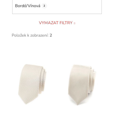
Bordó/Vínová
2
VYMAZAT FILTRY
Položek k zobrazení:
2
V
ý
p
i
s
p
r
o
d
u