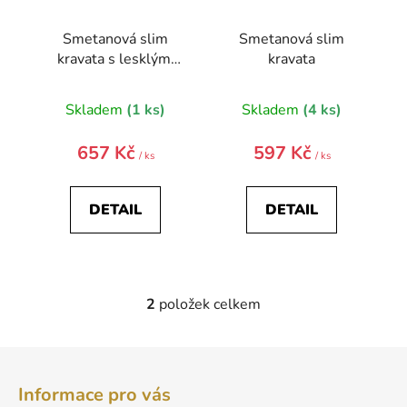
k
t
Smetanová slim
Smetanová slim
ů
kravata s lesklými
kravata
pruhy
Skladem
(1 ks)
Skladem
(4 ks)
657 Kč
597 Kč
/ ks
/ ks
DETAIL
DETAIL
2
položek celkem
O
v
l
Z
á
á
d
Informace pro vás
p