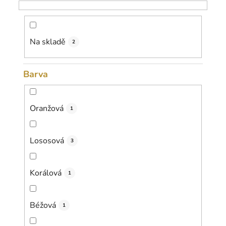
o
d
u
k
Na skladě
2
t
ů
Barva
Oranžová
1
Lososová
3
Korálová
1
Béžová
1