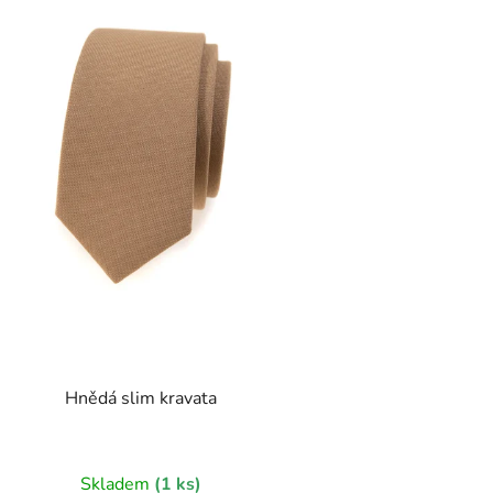
s
p
r
o
d
u
k
t
ů
Hnědá slim kravata
Skladem
(1 ks)