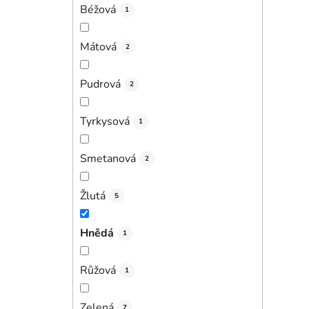
Béžová
1
Mátová
2
Pudrová
2
Tyrkysová
1
Smetanová
2
Žlutá
5
Hnědá
1
Růžová
1
Zelená
7