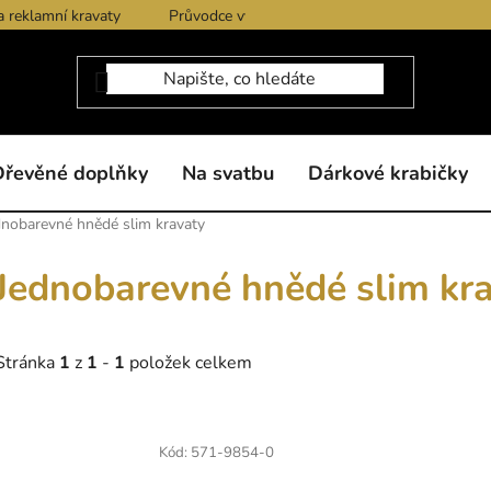
a reklamní kravaty
Průvodce výběrem produktů
Dárkové po
Dřevěné doplňky
Na svatbu
Dárkové krabičky
dnobarevné hnědé slim kravaty
Jednobarevné hnědé slim kr
Stránka
1
z
1
-
1
položek celkem
V
ý
Kód:
571-9854-0
p