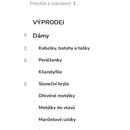
Položek k zobrazení:
1
K
Přeskočit
VÝPRODEJ
a
kategorie
t
Dámy
e
g
Kabelky, batohy a tašky
o
r
Peněženky
i
e
Kšandy/šle
Sluneční brýle
Dřevěné motýlky
Motýlky do vlasů
Manžetové uzlíky