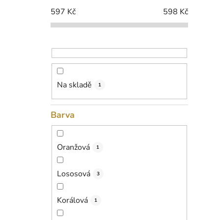
i
p
597
Kč
598
Kč
a
n
e
l
Na skladě
1
Barva
Oranžová
1
Lososová
3
Korálová
1