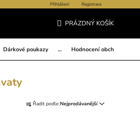
Přihlášení
Registrace
ukazy
BLOG
Kontakty
Obchodní podmínky
Och
PRÁZDNÝ KOŠÍK
NÁKUPNÍ
KOŠÍK
Dárkové poukazy
...
Hodnocení obchodu
B
avaty
Ř
Řadit podle:
Nejprodávanější
a
z
e
n
í