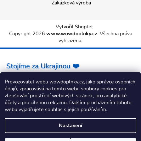
Zakázková výroba
Vytvořil Shoptet
Copyright 2026
www.wowdoplnky.cz
. Všechna práva
vyhrazena.
Stojíme za Ukrajinou ❤️
Provozovatel webu wowdoplnky.cz, jako správce osobních
Jak a čím pomoci »
údajů, zpracovává na tomto webu soubory cookies pro
zlepšování prostředí webových stránek, pro analytické
účely a pro cílenou reklamu. Dalším procházením tohoto
webu vyjadřujete souhlas s jejich používáním.
Nastavení