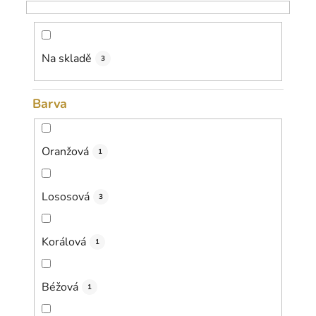
o
d
u
k
Na skladě
3
t
ů
Barva
Oranžová
1
Lososová
3
Korálová
1
Béžová
1