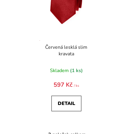
Červená lesklá slim
kravata
Průměrné
Skladem
(1 ks)
hodnocení
produktu
597 Kč
/ ks
je
5,0
DETAIL
z
5
hvězdiček.