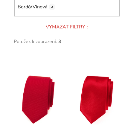
Bordó/Vínová
2
VYMAZAT FILTRY
Položek k zobrazení:
3
V
ý
p
i
s
p
r
o
d
u