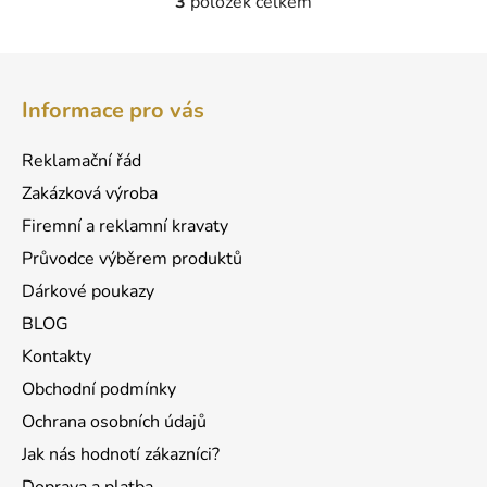
3
položek celkem
O
v
l
Z
á
á
d
Informace pro vás
p
a
a
c
Reklamační řád
t
í
Zakázková výroba
p
í
r
Firemní a reklamní kravaty
v
Průvodce výběrem produktů
k
Dárkové poukazy
y
v
BLOG
ý
Kontakty
p
Obchodní podmínky
i
s
Ochrana osobních údajů
u
Jak nás hodnotí zákazníci?