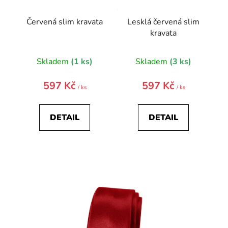
k
t
Červená slim kravata
Lesklá červená slim
ů
kravata
Skladem
(1 ks)
Skladem
(3 ks)
597 Kč
597 Kč
/ ks
/ ks
DETAIL
DETAIL