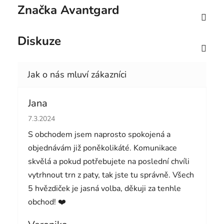
Značka
Avantgard
Diskuze
Jana
Hodnocení obchodu je 5 z 5 hvězdiček.
7.3.2024
S obchodem jsem naprosto spokojená a
objednávám již poněkolikáté. Komunikace
skvělá a pokud potřebujete na poslední chvíli
vytrhnout trn z paty, tak jste tu správně. Všech
5 hvězdiček je jasná volba, děkuji za tenhle
obchod! ❤️