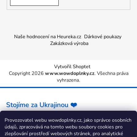
Naše hodnocení na Heureka.cz
Dárkové poukazy
Zakázková výroba
Vytvořil Shoptet
Copyright 2026
www.wowdoplnky.cz
. Všechna práva
vyhrazena.
Stojíme za Ukrajinou ❤️
Provozovatel webu wowdoplnky.cz, jako správce osobních
Jak a čím pomoci »
údajů, zpracovává na tomto webu soubory cookies pro
zlepšování prostředí webových stránek, pro analytické