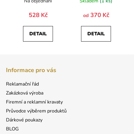
Na objednání
Skladem
(1 ks)
528 Kč
370 Kč
od
DETAIL
DETAIL
Z
á
Informace pro vás
p
a
Reklamační řád
t
Zakázková výroba
í
Firemní a reklamní kravaty
Průvodce výběrem produktů
Dárkové poukazy
BLOG