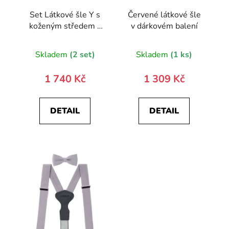
Set Látkové šle Y s
Červené látkové šle
koženým středem a
v dárkovém balení
zapínáním na klipy -
35 mm, motýlek a
Skladem
(2 set)
Skladem
(1 ks)
kapesníček 881-
197601-0
1 740 Kč
1 309 Kč
DETAIL
DETAIL