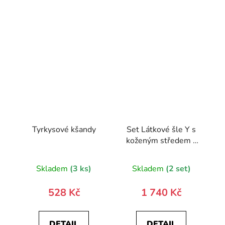
Tyrkysové kšandy
Set Látkové šle Y s
koženým středem a
zapínáním na klipy -
35 mm, motýlek a
Skladem
(3 ks)
Skladem
(2 set)
kapesníček 881-
197863-0
528 Kč
1 740 Kč
DETAIL
DETAIL