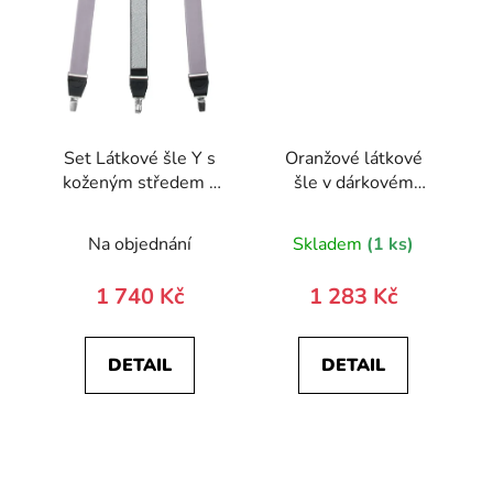
Set Látkové šle Y s
Oranžové látkové
koženým středem a
šle v dárkovém
zapínáním na klipy -
balení
35 mm, motýlek a
Na objednání
Skladem
(1 ks)
kapesníček 881-
984923-0
1 740 Kč
1 283 Kč
DETAIL
DETAIL