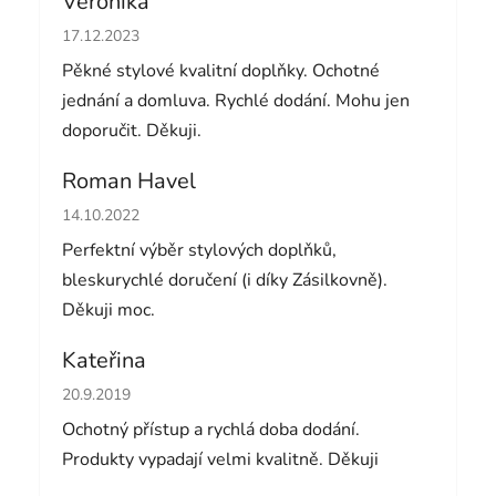
Veronika
Hodnocení obchodu je 5 z 5 hvězdiček.
17.12.2023
Pěkné stylové kvalitní doplňky. Ochotné
jednání a domluva. Rychlé dodání. Mohu jen
doporučit. Děkuji.
Roman Havel
Hodnocení obchodu je 5 z 5 hvězdiček.
14.10.2022
Perfektní výběr stylových doplňků,
bleskurychlé doručení (i díky Zásilkovně).
Děkuji moc.
Kateřina
Hodnocení obchodu je 5 z 5 hvězdiček.
20.9.2019
Ochotný přístup a rychlá doba dodání.
Produkty vypadají velmi kvalitně. Děkuji