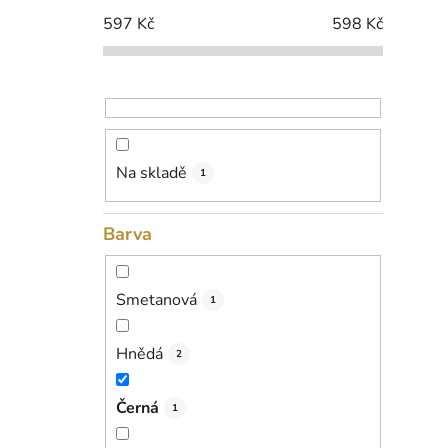
i
p
597
Kč
598
Kč
a
n
e
l
Na skladě
1
Barva
Smetanová
1
Hnědá
2
Černá
1