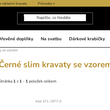
a reklamní kravaty
Průvodce výběrem produktů
Dárkové po
Dřevěné doplňky
Na svatbu
Dárkové krabičky
ty se vzorem
Černé slim kravaty se vzore
Stránka
1
z
1
-
1
položek celkem
V
ý
Kód:
571-1977-0
p