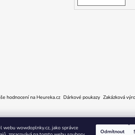
še hodnocení na Heureka.cz
Dárkové poukazy
Zakázková výr
a práva vyhrazena.
l webu wowdoplnky.cz, jako správce
Odmítnout
ajů, zpracovává na tomto webu soubory