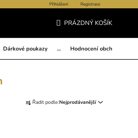
Přihlášení
Registrace
ukazy
BLOG
Kontakty
Obchodní podmínky
Och
PRÁZDNÝ KOŠÍK
NÁKUPNÍ
KOŠÍK
Dárkové poukazy
...
Hodnocení obchodu
B
m
Ř
Řadit podle:
Nejprodávanější
a
z
e
n
í