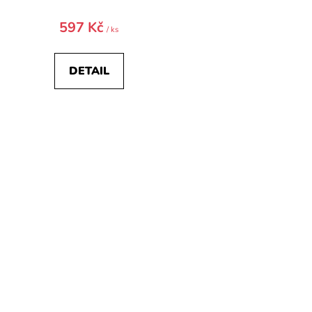
597 Kč
/ ks
DETAIL
O
v
l
á
d
a
c
í
p
r
v
k
y