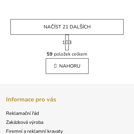
NAČÍST 21 DALŠÍCH
S
1
t
3
r
O
á
59
položek celkem
v
n
l
k
NAHORU
á
o
d
v
a
á
Z
c
n
á
í
í
Informace pro vás
p
p
r
a
Reklamační řád
v
t
k
Zakázková výroba
í
y
Firemní a reklamní kravaty