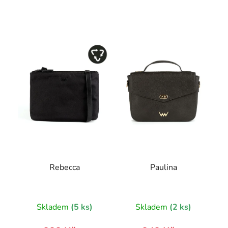
V
ý
p
i
s
p
r
o
d
u
k
t
Rebecca
Paulina
ů
Skladem
(5 ks)
Skladem
(2 ks)