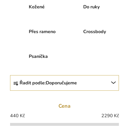
Kožené
Do ruky
Přes rameno
Crossbody
Psaníčka
Ř
Řadit podle:
Doporučujeme
a
z
e
Cena
n
í
440
Kč
2290
Kč
p