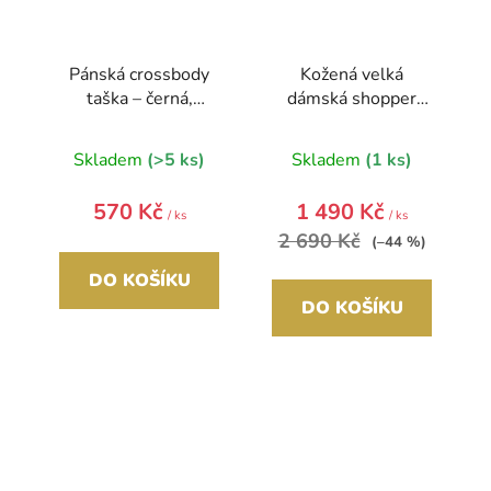
Pánská crossbody
Kožená velká
taška – černá,
dámská shopper
praktická a stylová
kabelka Juliette
červená
Skladem
(>5 ks)
Skladem
(1 ks)
570 Kč
1 490 Kč
/ ks
/ ks
2 690 Kč
(–44 %)
DO KOŠÍKU
DO KOŠÍKU