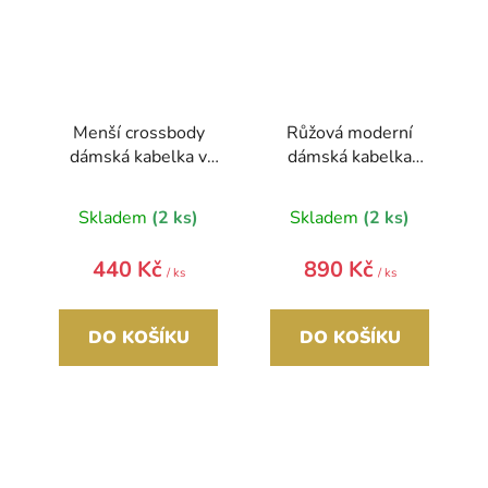
Menší crossbody
Růžová moderní
dámská kabelka v
dámská kabelka
korkovém designu
GROSSO
SE322 CORK 4
Skladem
(2 ks)
Skladem
(2 ks)
440 Kč
890 Kč
/ ks
/ ks
DO KOŠÍKU
DO KOŠÍKU