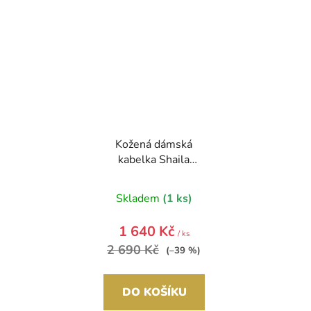
Kožená dámská
kabelka Shaila
koňaková hnědá
Skladem
(1 ks)
1 640 Kč
/ ks
2 690 Kč
(–39 %)
DO KOŠÍKU