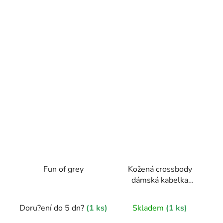
Fun of grey
Kožená crossbody
dámská kabelka
Enila I Fratelli
hořčicová žlutá
Doru?ení do 5 dn?
(1 ks)
Skladem
(1 ks)