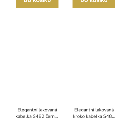
DO KOŠÍKU
DO KOŠÍKU
Elegantní lakovaná
Elegantní lakovaná
kabelka S482 černá-
kroko kabelka S482
zlatá GROSSO
béžová - latté
GROSSO