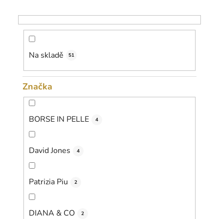
r
o
d
u
k
Na skladě
51
t
ů
Značka
BORSE IN PELLE
4
David Jones
4
Patrizia Piu
2
DIANA & CO
2