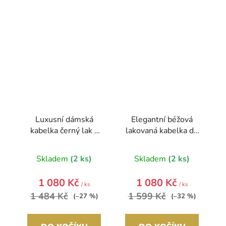
Luxusní dámská
Elegantní béžová
kabelka černý lak s
lakovaná kabelka do
hnědými kvítky
ruky S5 GROSSO
S504 GROSSO
Skladem
(2 ks)
Skladem
(2 ks)
1 080 Kč
1 080 Kč
/ ks
/ ks
1 484 Kč
1 599 Kč
(–27 %)
(–32 %)