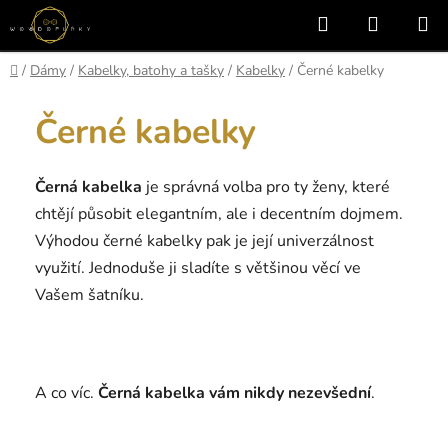
Přejít
Hledat
NÁKUP
na
KOŠÍK
obsah
Domů
/
Dámy
/
Kabelky, batohy a tašky
/
Kabelky
/
Černé kabelky
Černé kabelky
Černá kabelka
je správná volba pro ty ženy, které
chtějí působit elegantním, ale i decentním dojmem.
Výhodou černé kabelky pak je její univerzálnost
využití. Jednoduše ji sladíte s většinou věcí ve
Vašem šatníku.
A co víc.
Černá kabelka vám nikdy nezevšední
.