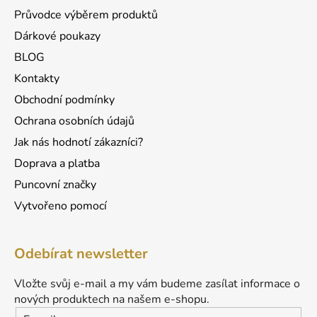
v
Průvodce výběrem produktů
ý
p
Dárkové poukazy
i
BLOG
s
u
Kontakty
Obchodní podmínky
Ochrana osobních údajů
Jak nás hodnotí zákazníci?
Doprava a platba
Puncovní značky
Vytvořeno pomocí
Odebírat newsletter
Vložte svůj e-mail a my vám budeme zasílat informace o
nových produktech na našem e-shopu.