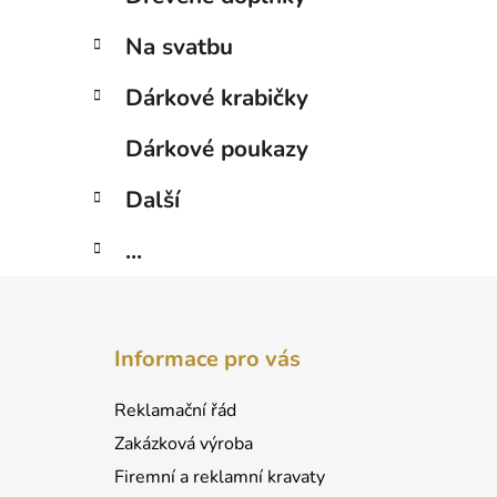
Na svatbu
Dárkové krabičky
Dárkové poukazy
Další
...
Z
á
Informace pro vás
p
a
Reklamační řád
t
Zakázková výroba
í
Firemní a reklamní kravaty