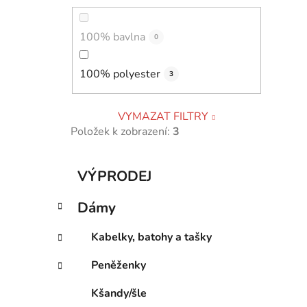
100% bavlna
0
100% polyester
3
VYMAZAT FILTRY
Položek k zobrazení:
3
K
Přeskočit
VÝPRODEJ
a
kategorie
t
Dámy
e
g
Kabelky, batohy a tašky
o
r
Peněženky
i
e
Kšandy/šle