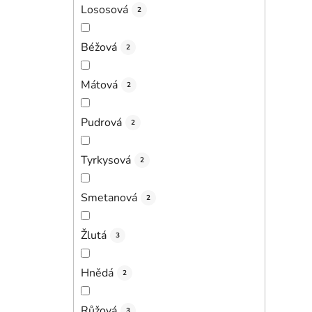
Lososová
2
Béžová
2
Mátová
2
Pudrová
2
Tyrkysová
2
Smetanová
2
Žlutá
3
Hnědá
2
Růžová
3