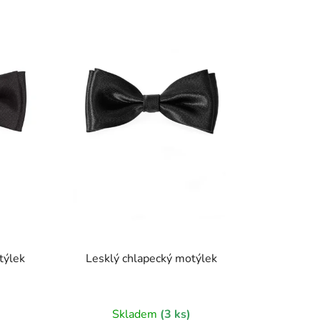
p
r
o
d
u
k
t
ů
týlek
Lesklý chlapecký motýlek
)
Skladem
(3 ks)