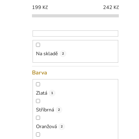
i
p
199
Kč
242
Kč
a
n
e
l
Na skladě
2
Barva
Zlatá
1
Stříbrná
2
Oranžová
2