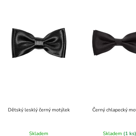
s
p
r
o
d
u
k
t
ů
Dětský lesklý černý motýlek
Černý chlapecký mo
Skladem
Skladem
(1 ks