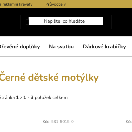
a reklamní kravaty
Průvodce výběrem produktů
Dárkové po
Dřevěné doplňky
Na svatbu
Dárkové krabičky
Černé dětské motýlky
Stránka
1
z
1
-
3
položek celkem
V
ý
Kód:
531-9015-0
Kó
p