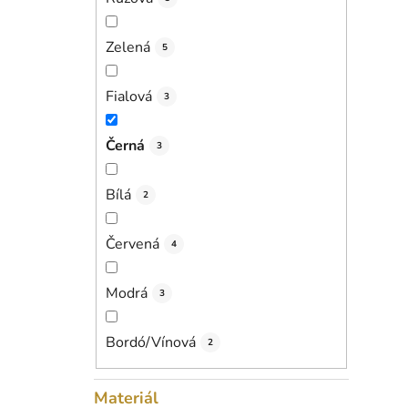
Zelená
5
Fialová
3
Černá
3
Bílá
2
Červená
4
Modrá
3
Bordó/Vínová
2
Materiál