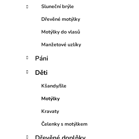
Sluneční brýle
Dřevěné motýlky
Motýlky do vlasů
Manžetové uzlíky
Páni
Děti
Kšandy/šle
Motýlky
Kravaty
Čelenky s motýlkem
Dřevěné doplňky