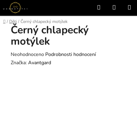
Přejít
Hledat
NÁKUP
na
KOŠÍK
obsah
Domů
/
Děti
/
Černý chlapecký motýlek
Černý chlapecký
motýlek
Průměrné
Neohodnoceno
Podrobnosti hodnocení
hodnocení
Značka:
Avantgard
produktu
je
0,0
z
5
hvězdiček.