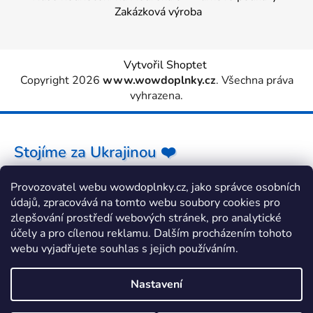
Zakázková výroba
Vytvořil Shoptet
Copyright 2026
www.wowdoplnky.cz
. Všechna práva
vyhrazena.
Stojíme za Ukrajinou ❤️
Provozovatel webu wowdoplnky.cz, jako správce osobních
Jak a čím pomoci »
údajů, zpracovává na tomto webu soubory cookies pro
zlepšování prostředí webových stránek, pro analytické
účely a pro cílenou reklamu. Dalším procházením tohoto
webu vyjadřujete souhlas s jejich používáním.
Nastavení