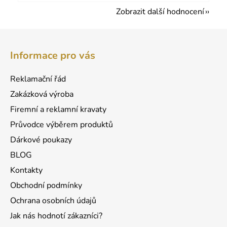
Zobrazit další hodnocení
Z
á
Informace pro vás
p
a
Reklamační řád
t
Zakázková výroba
í
Firemní a reklamní kravaty
Průvodce výběrem produktů
Dárkové poukazy
BLOG
Kontakty
Obchodní podmínky
Ochrana osobních údajů
Jak nás hodnotí zákazníci?