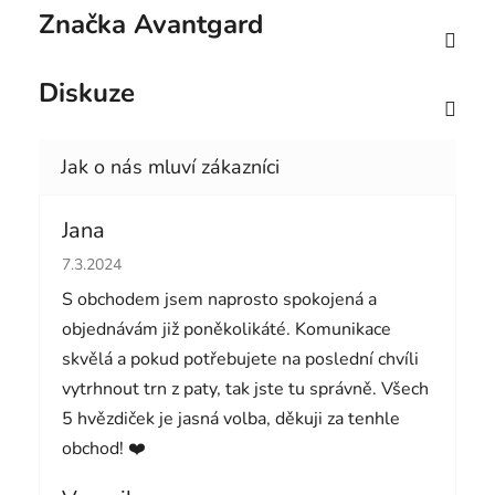
Značka
Avantgard
Diskuze
Jana
Hodnocení obchodu je 5 z 5 hvězdiček.
7.3.2024
S obchodem jsem naprosto spokojená a
objednávám již poněkolikáté. Komunikace
skvělá a pokud potřebujete na poslední chvíli
vytrhnout trn z paty, tak jste tu správně. Všech
5 hvězdiček je jasná volba, děkuji za tenhle
obchod! ❤️