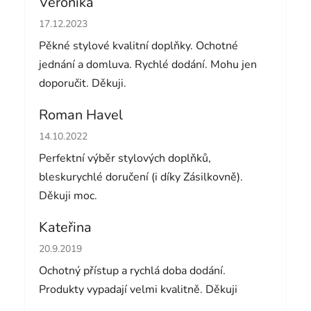
Veronika
Hodnocení obchodu je 5 z 5 hvězdiček.
17.12.2023
Pěkné stylové kvalitní doplňky. Ochotné
jednání a domluva. Rychlé dodání. Mohu jen
doporučit. Děkuji.
Roman Havel
Hodnocení obchodu je 5 z 5 hvězdiček.
14.10.2022
Perfektní výběr stylových doplňků,
bleskurychlé doručení (i díky Zásilkovně).
Děkuji moc.
Kateřina
Hodnocení obchodu je 5 z 5 hvězdiček.
20.9.2019
Ochotný přístup a rychlá doba dodání.
Produkty vypadají velmi kvalitně. Děkuji