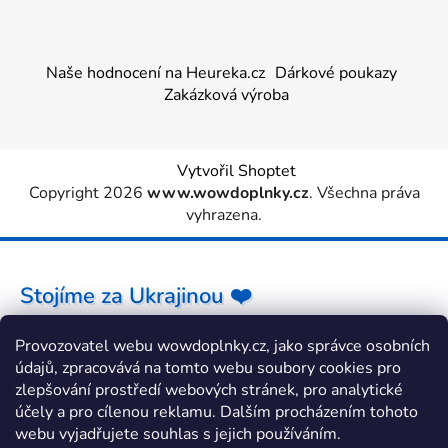
Naše hodnocení na Heureka.cz
Dárkové poukazy
Zakázková výroba
Vytvořil Shoptet
Copyright 2026
www.wowdoplnky.cz
. Všechna práva
vyhrazena.
Stojíme za Ukrajinou ❤️
Provozovatel webu wowdoplnky.cz, jako správce osobních
Jak a čím pomoci »
údajů, zpracovává na tomto webu soubory cookies pro
zlepšování prostředí webových stránek, pro analytické
účely a pro cílenou reklamu. Dalším procházením tohoto
webu vyjadřujete souhlas s jejich používáním.