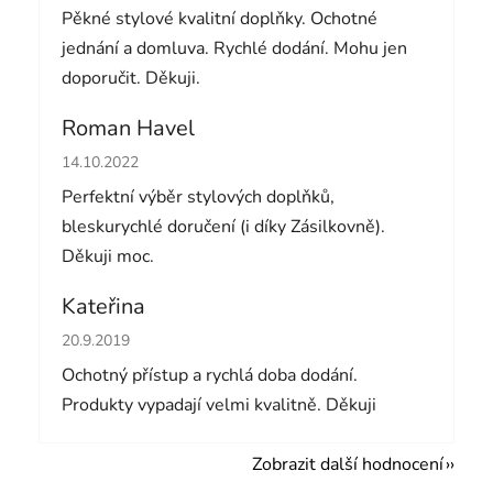
Pěkné stylové kvalitní doplňky. Ochotné
jednání a domluva. Rychlé dodání. Mohu jen
doporučit. Děkuji.
Roman Havel
Hodnocení obchodu je 5 z 5 hvězdiček.
14.10.2022
Perfektní výběr stylových doplňků,
bleskurychlé doručení (i díky Zásilkovně).
Děkuji moc.
Kateřina
Hodnocení obchodu je 5 z 5 hvězdiček.
20.9.2019
Ochotný přístup a rychlá doba dodání.
Produkty vypadají velmi kvalitně. Děkuji
Zobrazit další hodnocení