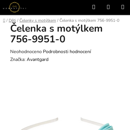
Přejít
Hledat
NÁKUP
na
KOŠÍK
obsah
Domů
/
Děti
/
Čelenky s motýlkem
/
Čelenka s motýlkem 756-9951-0
Čelenka s motýlkem
756-9951-0
Průměrné
Neohodnoceno
Podrobnosti hodnocení
hodnocení
Značka:
Avantgard
produktu
je
0,0
z
5
hvězdiček.