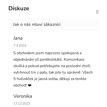
Diskuze
Jana
Hodnocení obchodu je 5 z 5 hvězdiček.
7.3.2024
S obchodem jsem naprosto spokojená a
objednávám již poněkolikáté. Komunikace
skvělá a pokud potřebujete na poslední chvíli
vytrhnout trn z paty, tak jste tu správně. Všech
5 hvězdiček je jasná volba, děkuji za tenhle
obchod! ❤️
Veronika
Hodnocení obchodu je 5 z 5 hvězdiček.
17.12.2023