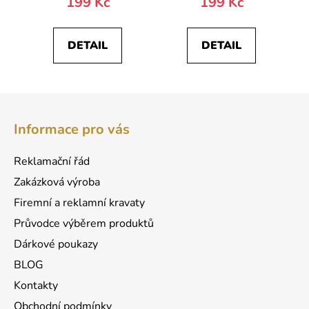
199 Kč
199 Kč
DETAIL
DETAIL
Z
á
Informace pro vás
p
a
Reklamační řád
t
Zakázková výroba
í
Firemní a reklamní kravaty
Průvodce výběrem produktů
Dárkové poukazy
BLOG
Kontakty
Obchodní podmínky