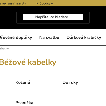
a reklamní kravaty
Průvodce výběrem produktů
Dárkové po
Dřevěné doplňky
Na svatbu
Dárkové krabičky
abelky
Béžové kabelky
Kožené
Do ruky
Psaníčka