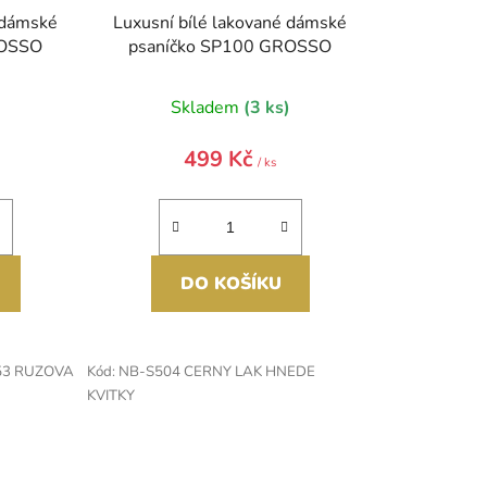
 dámské
Luxusní bílé lakované dámské
ROSSO
psaníčko SP100 GROSSO
)
Skladem
(3 ks)
499 Kč
/ ks
DO KOŠÍKU
53 RUZOVA
Kód:
NB-S504 CERNY LAK HNEDE
KVITKY