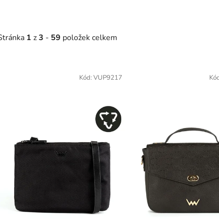
Stránka
1
z
3
-
59
položek celkem
V
ý
Kód:
VUP9217
Kó
p
s
p
r
o
d
u
k
t