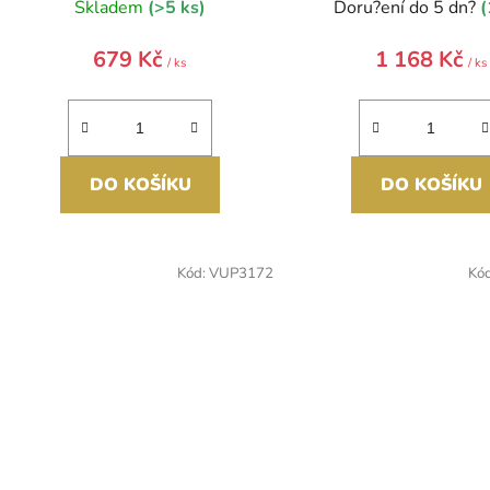
Skladem
(>5 ks)
Doru?ení do 5 dn?
(
679 Kč
1 168 Kč
/ ks
/ ks
DO KOŠÍKU
DO KOŠÍKU
Kód:
VUP3172
Kó