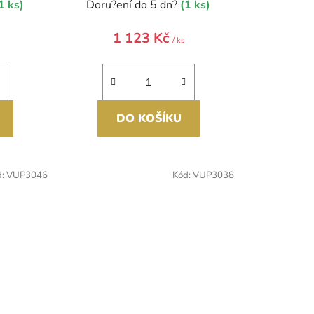
1 ks)
Doru?ení do 5 dn?
(1 ks)
1 123 Kč
/ ks
DO KOŠÍKU
d:
VUP3046
Kód:
VUP3038