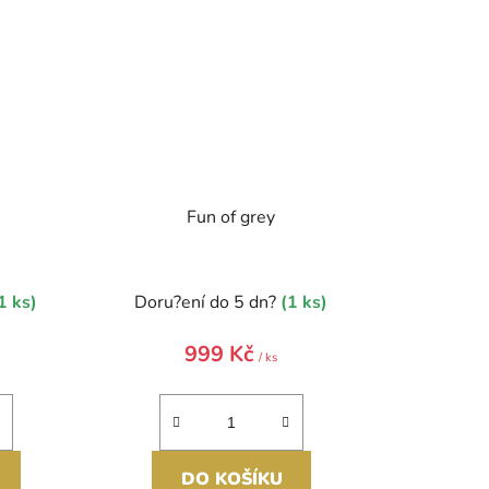
Fun of grey
1 ks)
Doru?ení do 5 dn?
(1 ks)
999 Kč
/ ks
DO KOŠÍKU