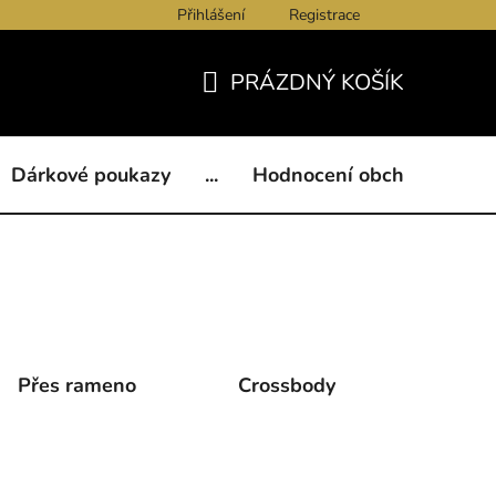
Přihlášení
Registrace
ukazy
BLOG
Kontakty
Obchodní podmínky
Och
PRÁZDNÝ KOŠÍK
NÁKUPNÍ
KOŠÍK
Dárkové poukazy
...
Hodnocení obchodu
B
Přes rameno
Crossbody