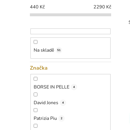
p
440
Kč
2290
Kč
a
n
e
l
Na skladě
51
i
Značka
BORSE IN PELLE
4
David Jones
4
Patrizia Piu
2