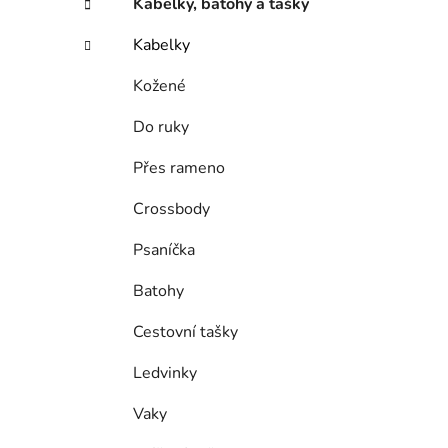
Kabelky, batohy a tašky
o
r
Kabelky
i
e
Kožené
Do ruky
Přes rameno
Crossbody
Psaníčka
Batohy
Cestovní tašky
Ledvinky
Vaky