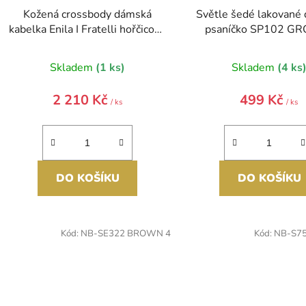
Kožená crossbody dámská
Světle šedé lakované
kabelka Enila I Fratelli hořčicová
psaníčko SP102 G
žlutá
Skladem
(1 ks)
Skladem
(4 ks
2 210 Kč
499 Kč
/ ks
/ ks
DO KOŠÍKU
DO KOŠÍKU
Kód:
NB-SE322 BROWN 4
Kód:
NB-S7