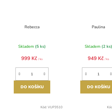
ů
Rebecca
Paulina
Skladem
(5 ks)
Skladem
(2 ks
999 Kč
949 Kč
/ ks
/ ks
DO KOŠÍKU
DO KOŠÍKU
Kód:
VUP3510
Kó