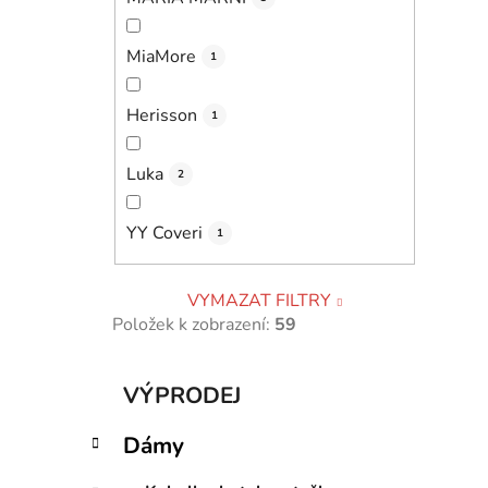
MiaMore
1
Herisson
1
Luka
2
YY Coveri
1
VYMAZAT FILTRY
Položek k zobrazení:
59
K
Přeskočit
VÝPRODEJ
a
kategorie
t
Dámy
e
g