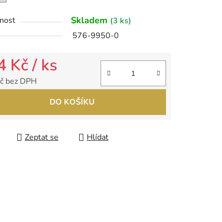
Skladem
nost
(3 ks)
ek.
576-9950-0
4 Kč
/ ks
č bez DPH
 cena:
DO KOŠÍKU
Zeptat se
Hlídat