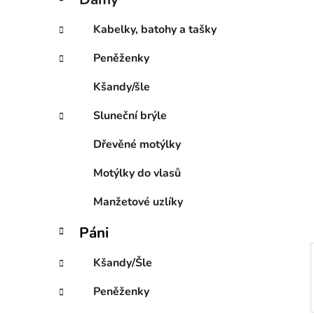
e
p
g
a
Kabelky, batohy a tašky
o
n
r
Peněženky
e
i
l
e
Kšandy/šle
Sluneční brýle
Dřevěné motýlky
Motýlky do vlasů
Manžetové uzlíky
Páni
Kšandy/Šle
Peněženky