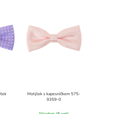
ýlek
Motýlek s kapesníčkem 575-
9359-0
)
Skladem
(5 set)