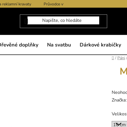
a reklamní kravaty
Průvodce výběrem produktů
Dárkové po
Dřevěné doplňky
Na svatbu
Dárkové krabičky
Domů
/
Páni
M
Průměr
Neoho
hodnoc
Značka
produk
Velikos
je
0,0