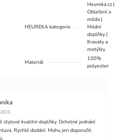
Heureka.cz |
Oblečení a
móda |
HEUREKA kategorie
Módní
doplňky |
Kravaty a
motýlky
100%
Materiál
polyester
onika
cení obchodu je 5 z 5 hvězdiček.
.2023
 stylové kvalitní doplňky. Ochotné jednání
luva. Rychlé dodání. Mohu jen doporučit.
i.