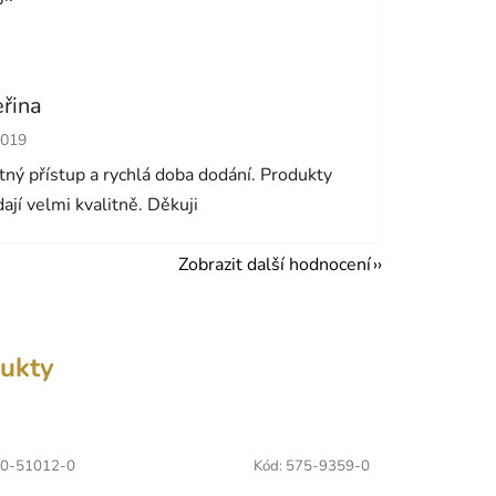
eřina
cení obchodu je 5 z 5 hvězdiček.
2019
ný přístup a rychlá doba dodání. Produkty
ají velmi kvalitně. Děkuji
Zobrazit další hodnocení
ukty
0-51012-0
Kód:
575-9359-0