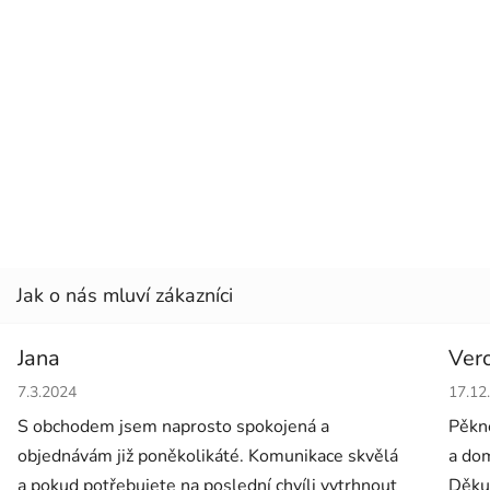
Jana
Ver
Hodnocení obchodu je 5 z 5 hvězdiček.
Hodno
7.3.2024
17.12
S obchodem jsem naprosto spokojená a
Pěkné
objednávám již poněkolikáté. Komunikace skvělá
a dom
a pokud potřebujete na poslední chvíli vytrhnout
Děkuj