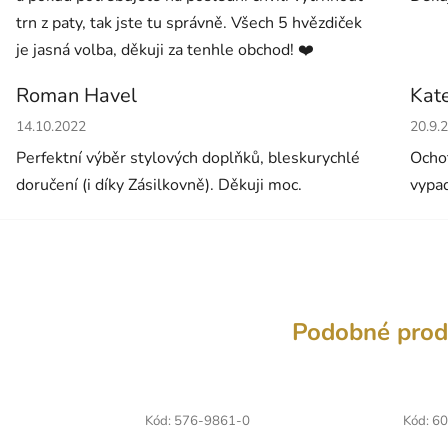
trn z paty, tak jste tu správně. Všech 5 hvězdiček
je jasná volba, děkuji za tenhle obchod! ❤️
Roman Havel
Kat
Hodnocení obchodu je 5 z 5 hvězdiček.
Hodno
14.10.2022
20.9.
Perfektní výběr stylových doplňků, bleskurychlé
Ochot
doručení (i díky Zásilkovně). Děkuji moc.
vypad
Podobné prod
Kód:
576-9861-0
Kód:
60