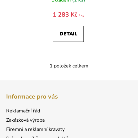
Skladem
(1 ks)
1 283 Kč
/ ks
DETAIL
1
položek celkem
O
v
l
Z
á
á
d
Informace pro vás
p
a
a
c
Reklamační řád
t
í
Zakázková výroba
p
í
r
Firemní a reklamní kravaty
v