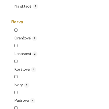
k
Na skladě
1
t
ů
Barva
Oranžová
2
Lososová
2
Korálová
2
Ivory
1
Pudrová
4