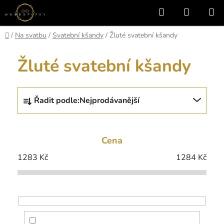
Přejít
Hledat
NÁKUP
na
KOŠÍK
obsah
Domů
/
Na svatbu
/
Svatební kšandy
/
Žluté svatební kšandy
Žluté svatební kšandy
Ř
Řadit podle:
Nejprodávanější
a
z
e
Cena
n
í
1283
Kč
1284
Kč
p
r
o
d
u