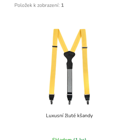
Položek k zobrazení:
1
V
ý
p
i
s
p
r
o
d
u
k
t
Luxusní žluté kšandy
ů