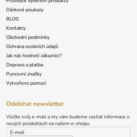
Průvodce výběrem produktů
k
Dárkové poukazy
y
v
BLOG
ý
Kontakty
p
Obchodní podmínky
i
s
Ochrana osobních údajů
u
Jak nás hodnotí zákazníci?
Doprava a platba
Puncovní značky
Vytvořeno pomocí
Odebírat newsletter
Vložte svůj e-mail a my vám budeme zasílat informace o
nových produktech na našem e-shopu.
E-mail