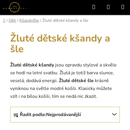
Přejít
Hledat
NÁKUP
na
KOŠÍK
obsah
Domů
/
Děti
/
Kšandy/šle
/
Žluté dětské kšandy a šle
Žluté dětské kšandy a
šle
Žluté dětské kšandy
jsou opravdu stylové a skvěle
se hodí na letní svatbu. Žlutá je totiž barva slunce,
veselá, dodává energii.
Žluté dětské šle
krásně
vyniknou na světle modré košili. Klasicky můžete
vzít i na bílou košili, tím se nedá nic zkazit.
Ř
Řadit podle:
Nejprodávanější
a
z