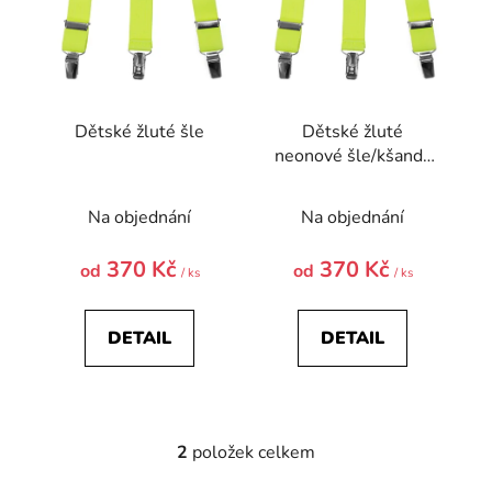
o
d
u
k
t
Dětské žluté šle
Dětské žluté
ů
neonové šle/kšandy
s černým středem
Na objednání
Na objednání
370 Kč
370 Kč
od
od
/ ks
/ ks
DETAIL
DETAIL
2
položek celkem
O
v