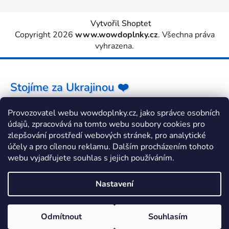
Vytvořil Shoptet
Copyright 2026
www.wowdoplnky.cz
. Všechna práva
vyhrazena.
Stojíme za Ukrajinou ❤️
Provozovatel webu wowdoplnky.cz, jako správce osobních
Jak a čím pomoci »
údajů, zpracovává na tomto webu soubory cookies pro
zlepšování prostředí webových stránek, pro analytické
účely a pro cílenou reklamu. Dalším procházením tohoto
webu vyjadřujete souhlas s jejich používáním.
Nastavení
Odmítnout
Souhlasím