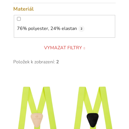
Materiál
76% polyester, 24% elastan
2
VYMAZAT FILTRY
Položek k zobrazení:
2
V
ý
p
i
s
p
r