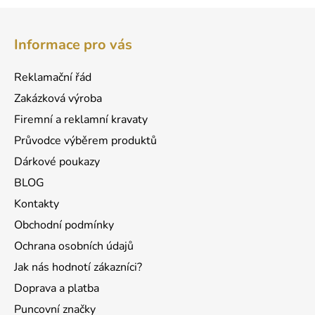
l
Z
á
á
d
Informace pro vás
p
a
a
c
Reklamační řád
t
í
Zakázková výroba
p
í
r
Firemní a reklamní kravaty
v
Průvodce výběrem produktů
k
Dárkové poukazy
y
v
BLOG
ý
Kontakty
p
Obchodní podmínky
i
s
Ochrana osobních údajů
u
Jak nás hodnotí zákazníci?
Doprava a platba
Puncovní značky