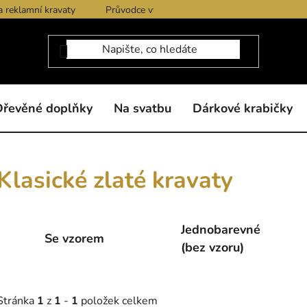
a reklamní kravaty
Průvodce výběrem produktů
Dárkové po
Dřevěné doplňky
Na svatbu
Dárkové krabičky
Klasické zlaté kravaty
Jednobarevné
Se vzorem
(bez vzoru)
Stránka
1
z
1
-
1
položek celkem