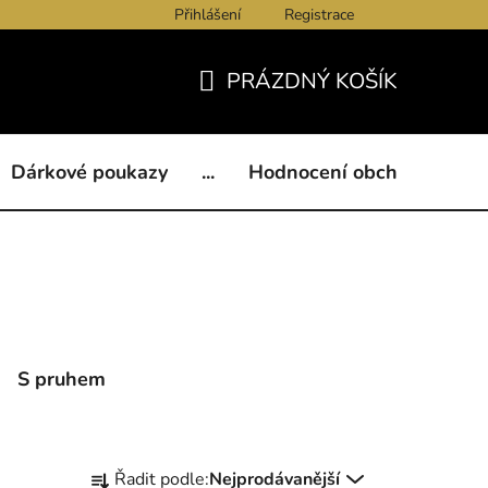
Přihlášení
Registrace
ukazy
BLOG
Kontakty
Obchodní podmínky
Och
PRÁZDNÝ KOŠÍK
NÁKUPNÍ
KOŠÍK
Dárkové poukazy
...
Hodnocení obchodu
B
S pruhem
Ř
Řadit podle:
Nejprodávanější