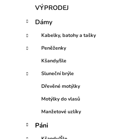
K
Přeskočit
VÝPRODEJ
a
kategorie
t
Dámy
e
g
Kabelky, batohy a tašky
o
r
Peněženky
i
e
Kšandy/šle
Sluneční brýle
Dřevěné motýlky
Motýlky do vlasů
Manžetové uzlíky
Páni
Kšandy/Šle