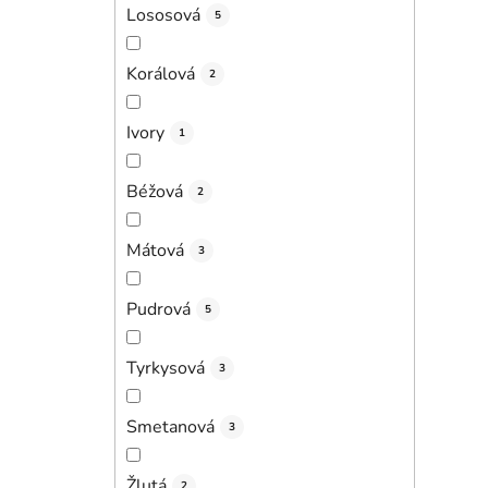
Lososová
5
Korálová
2
Ivory
1
Béžová
2
Mátová
3
Pudrová
5
Tyrkysová
3
Smetanová
3
Žlutá
2