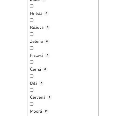
Hnědá
6
Růžová
3
Zelená
6
Fialová
5
Černá
6
Bílá
3
Červená
7
Modrá
12