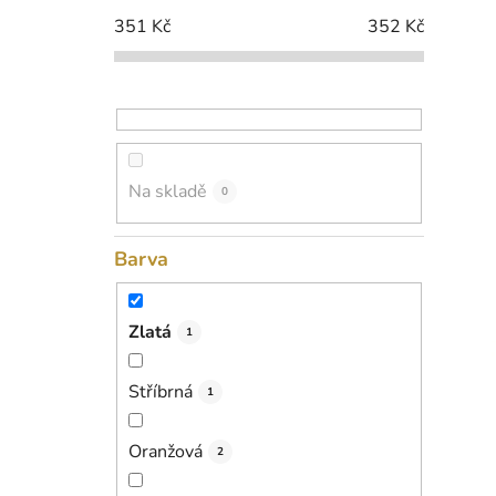
p
351
Kč
352
Kč
a
n
e
l
i
Na skladě
0
Barva
Zlatá
1
Stříbrná
1
Oranžová
2