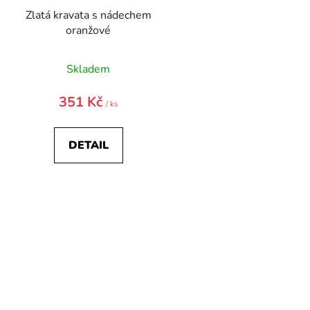
Zlatá kravata s nádechem
oranžové
Skladem
351 Kč
/ ks
DETAIL
O
v
l
á
d
a
c
í