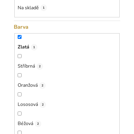
k
Na skladě
1
t
ů
Barva
Zlatá
1
Stříbrná
2
Oranžová
2
Lososová
2
Béžová
2