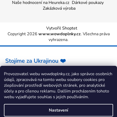
Naše hodnocení na Heureka.cz
Dárkové poukazy
Zakázková výroba
Vytvořil Shoptet
Copyright 2026
www.wowdoplnky.cz
. Všechna práva
vyhrazena.
Stojíme za Ukrajinou ❤️
Provozovatel webu wowdoplnky.cz, jako správce osobních
Jak a čím pomoci »
údajů, zpracovává na tomto webu soubory cookies pro
zlepšování prostředí webových stránek, pro analytické
účely a pro cílenou reklamu. Dalším procházením tohoto
webu vyjadřujete souhlas s jejich používáním.
Nastavení