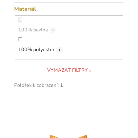
Materiál
100% bavlna
0
100% polyester
1
VYMAZAT FILTRY
Položek k zobrazení:
1
V
ý
p
i
s