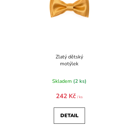
p
r
o
d
u
k
t
Zlatý dětský
ů
motýlek
Skladem
(2 ks)
242 Kč
/ ks
DETAIL