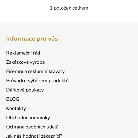
1
položek celkem
O
v
l
Z
á
á
d
Informace pro vás
p
a
a
c
Reklamační řád
t
í
Zakázková výroba
p
í
r
Firemní a reklamní kravaty
v
Průvodce výběrem produktů
k
Dárkové poukazy
y
v
BLOG
ý
Kontakty
p
Obchodní podmínky
i
s
Ochrana osobních údajů
u
Jak nás hodnotí zákazníci?