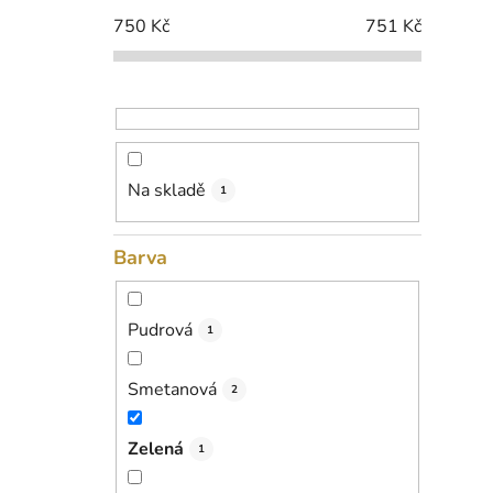
i
p
750
Kč
751
Kč
a
n
e
l
Na skladě
1
Barva
Pudrová
1
Smetanová
2
Zelená
1