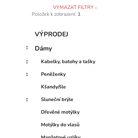
VYMAZAT FILTRY
Položek k zobrazení:
1
K
Přeskočit
VÝPRODEJ
a
kategorie
t
Dámy
e
g
Kabelky, batohy a tašky
o
r
Peněženky
i
e
Kšandy/šle
Sluneční brýle
Dřevěné motýlky
Motýlky do vlasů
Manžetové uzlíky