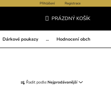
Přihlášení
Registrace
ukazy
BLOG
Kontakty
Obchodní podmínky
Och
PRÁZDNÝ KOŠÍK
NÁKUPNÍ
KOŠÍK
Dárkové poukazy
...
Hodnocení obchodu
B
Ř
Řadit podle:
Nejprodávanější
a
z
e
n
í