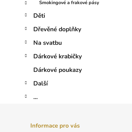
Smokingové a frakové pásy
Děti
Dřevěné doplňky
Na svatbu
Dárkové krabičky
Dárkové poukazy
Další
...
Z
á
Informace pro vás
p