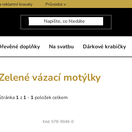
a reklamní kravaty
Průvodce výběrem produktů
Dárkové po
Dřevěné doplňky
Na svatbu
Dárkové krabičky
Zelené vázací motýlky
Stránka
1
z
1
-
1
položek celkem
V
ý
Kód:
578-9046-0
p