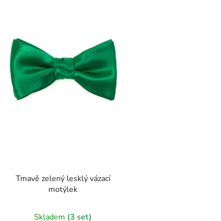
s
p
r
o
d
u
k
t
ů
Tmavě zelený lesklý vázací
motýlek
Skladem
(3 set)