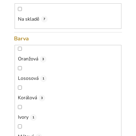
d
u
k
Na skladě
7
t
ů
Barva
Oranžová
3
Lososová
1
Korálová
3
Ivory
1