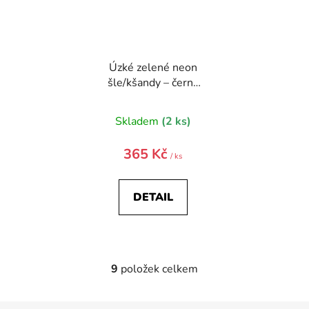
Úzké zelené neon
šle/kšandy – černý
střed
Skladem
(2 ks)
365 Kč
/ ks
DETAIL
9
položek celkem
O
v
l