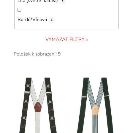
Lila (světle fialová)
4
Bordó/Vínová
5
VYMAZAT FILTRY
Položek k zobrazení:
9
V
ý
p
i
s
p
r
o