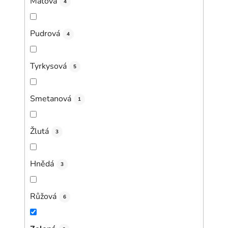
Mátová
4
Pudrová
4
Tyrkysová
5
Smetanová
1
Žlutá
3
Hnědá
3
Růžová
6