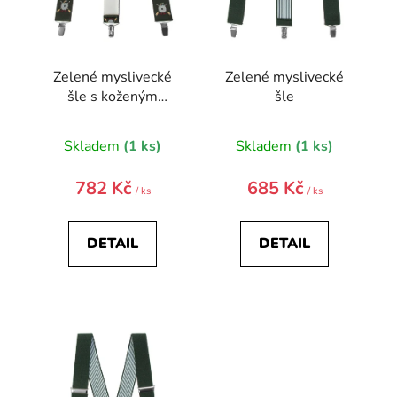
d
u
k
t
Zelené myslivecké
Zelené myslivecké
ů
šle s koženým
šle
středem
Skladem
(1 ks)
Skladem
(1 ks)
782 Kč
685 Kč
/ ks
/ ks
DETAIL
DETAIL