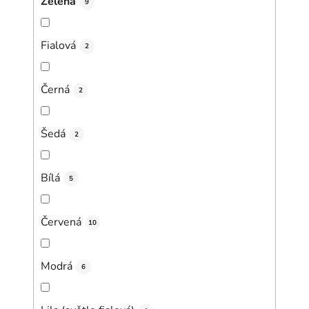
Zelená
9
Fialová
2
Černá
2
Šedá
2
Bílá
5
Červená
10
Modrá
6