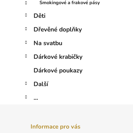
Smokingové a frakové pásy
Děti
Dřevěné doplňky
Na svatbu
Dárkové krabičky
Dárkové poukazy
Další
...
Z
á
Informace pro vás
p