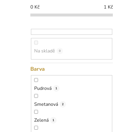
p
0
Kč
1
Kč
a
n
e
l
Na skladě
0
Barva
Pudrová
1
Smetanová
2
Zelená
1