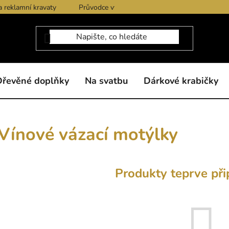
a reklamní kravaty
Průvodce výběrem produktů
Dárkové po
Dřevěné doplňky
Na svatbu
Dárkové krabičky
Vínové vázací motýlky
Produkty teprve při