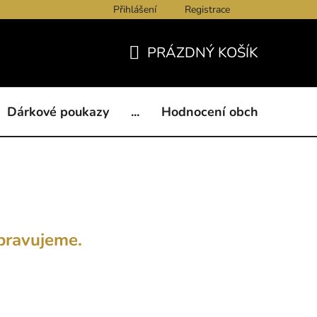
Přihlášení
Registrace
ukazy
BLOG
Kontakty
Obchodní podmínky
Och
PRÁZDNÝ KOŠÍK
NÁKUPNÍ
KOŠÍK
Dárkové poukazy
...
Hodnocení obchodu
B
pravujeme.