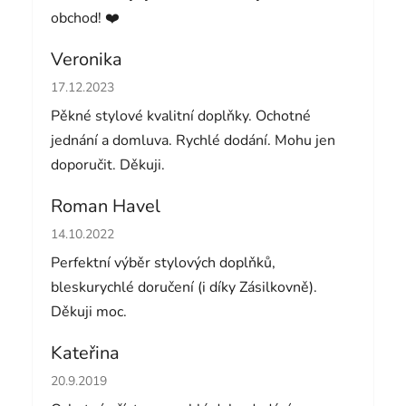
obchod! ❤️
Veronika
Hodnocení obchodu je 5 z 5 hvězdiček.
17.12.2023
Pěkné stylové kvalitní doplňky. Ochotné
jednání a domluva. Rychlé dodání. Mohu jen
doporučit. Děkuji.
Roman Havel
Hodnocení obchodu je 5 z 5 hvězdiček.
14.10.2022
Perfektní výběr stylových doplňků,
bleskurychlé doručení (i díky Zásilkovně).
Děkuji moc.
Kateřina
Hodnocení obchodu je 5 z 5 hvězdiček.
20.9.2019