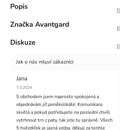
Popis
Značka
Avantgard
Diskuze
Jana
Hodnocení obchodu je 5 z 5 hvězdiček.
7.3.2024
S obchodem jsem naprosto spokojená a
objednávám již poněkolikáté. Komunikace
skvělá a pokud potřebujete na poslední chvíli
vytrhnout trn z paty, tak jste tu správně. Všech
5 hvězdiček je jasná volba, děkuji za tenhle