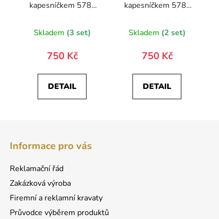
kapesníčkem 578-
kapesníčkem 578-
22634-0
22433-0
Skladem
(3 set)
Skladem
(2 set)
750 Kč
750 Kč
DETAIL
DETAIL
Z
á
Informace pro vás
p
a
Reklamační řád
t
Zakázková výroba
í
Firemní a reklamní kravaty
Průvodce výběrem produktů