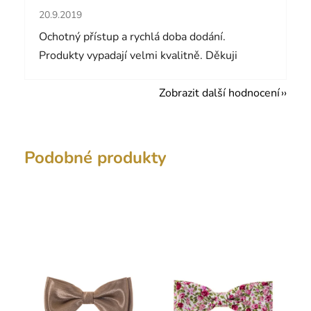
Hodnocení obchodu je 5 z 5 hvězdiček.
20.9.2019
Ochotný přístup a rychlá doba dodání.
Produkty vypadají velmi kvalitně. Děkuji
Zobrazit další hodnocení
Podobné produkty