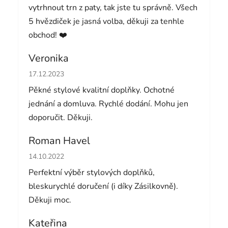
vytrhnout trn z paty, tak jste tu správně. Všech
5 hvězdiček je jasná volba, děkuji za tenhle
obchod! ❤️
Veronika
Hodnocení obchodu je 5 z 5 hvězdiček.
17.12.2023
Pěkné stylové kvalitní doplňky. Ochotné
jednání a domluva. Rychlé dodání. Mohu jen
doporučit. Děkuji.
Roman Havel
Hodnocení obchodu je 5 z 5 hvězdiček.
14.10.2022
Perfektní výběr stylových doplňků,
bleskurychlé doručení (i díky Zásilkovně).
Děkuji moc.
Kateřina