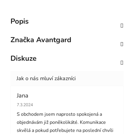
Popis
Značka
Avantgard
Diskuze
Jana
Hodnocení obchodu je 5 z 5 hvězdiček.
7.3.2024
S obchodem jsem naprosto spokojená a
objednávám již poněkolikáté. Komunikace
skvělá a pokud potřebujete na poslední chvíli