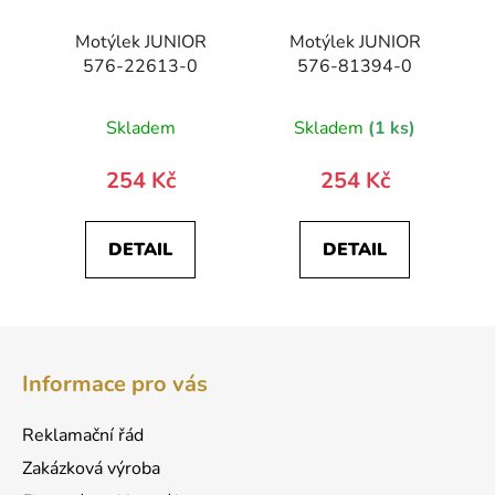
Motýlek JUNIOR
Motýlek JUNIOR
576-22613-0
576-81394-0
Skladem
Skladem
(1 ks)
254 Kč
254 Kč
DETAIL
DETAIL
Z
á
Informace pro vás
p
a
Reklamační řád
t
Zakázková výroba
í