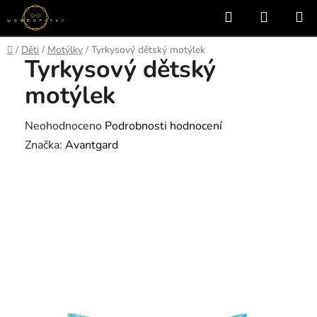
Přejít
Hledat
NÁKUP
na
KOŠÍK
obsah
Domů
/
Děti
/
Motýlky
/
Tyrkysový dětský motýlek
Tyrkysový dětský
motýlek
Průměrné
Neohodnoceno
Podrobnosti hodnocení
hodnocení
Značka:
Avantgard
produktu
je
0,0
z
5
hvězdiček.