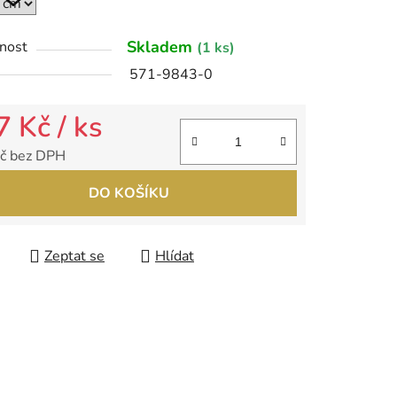
ek.
Skladem
nost
(1 ks)
571-9843-0
7 Kč
/ ks
č bez DPH
 cena:
DO KOŠÍKU
Zeptat se
Hlídat