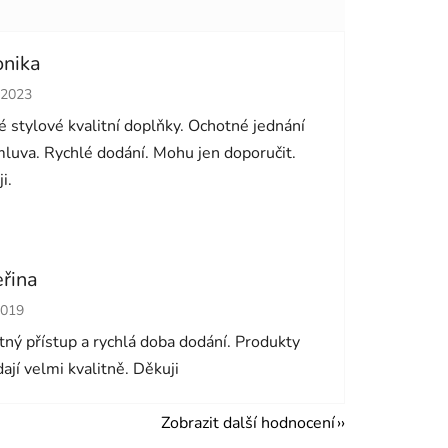
onika
cení obchodu je 5 z 5 hvězdiček.
.2023
 stylové kvalitní doplňky. Ochotné jednání
luva. Rychlé dodání. Mohu jen doporučit.
i.
eřina
cení obchodu je 5 z 5 hvězdiček.
2019
ný přístup a rychlá doba dodání. Produkty
ají velmi kvalitně. Děkuji
Zobrazit další hodnocení