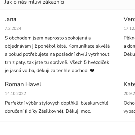
Jana
Ver
Hodnocení obchodu je 5 z 5 hvězdiček.
Hodno
7.3.2024
17.12
S obchodem jsem naprosto spokojená a
Pěkné
objednávám již poněkolikáté. Komunikace skvělá
a dom
a pokud potřebujete na poslední chvíli vytrhnout
Děkuj
trn z paty, tak jste tu správně. Všech 5 hvězdiček
je jasná volba, děkuji za tenhle obchod! ❤️
Roman Havel
Kat
Hodnocení obchodu je 5 z 5 hvězdiček.
Hodno
14.10.2022
20.9.
Perfektní výběr stylových doplňků, bleskurychlé
Ochot
doručení (i díky Zásilkovně). Děkuji moc.
vypad