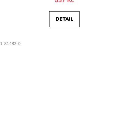
537 Kč
DETAIL
1-81482-0