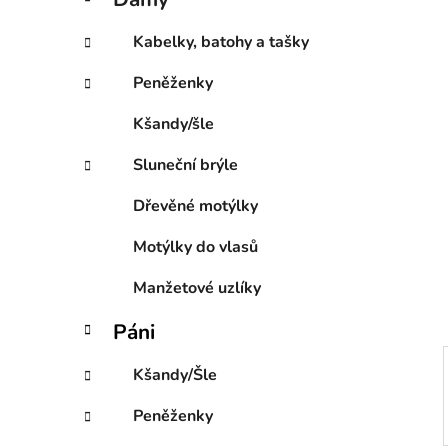
e
p
g
a
Kabelky, batohy a tašky
o
n
r
Peněženky
e
i
l
e
Kšandy/šle
Sluneční brýle
Dřevěné motýlky
Motýlky do vlasů
Manžetové uzlíky
Páni
Kšandy/Šle
Peněženky