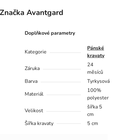
Značka
Avantgard
Doplňkové parametry
Pánské
Kategorie
kravaty
24
Záruka
měsíců
Barva
Tyrkysová
100%
Materiál
polyester
šířka 5
Velikost
cm
Šířka kravaty
5 cm