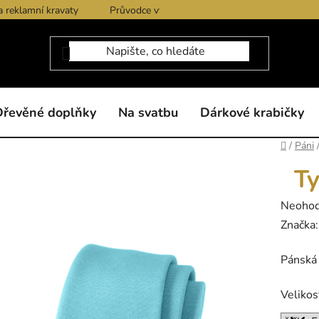
a reklamní kravaty
Průvodce výběrem produktů
Dárkové po
Dřevěné doplňky
Na svatbu
Dárkové krabičky
Domů
/
Páni
Ty
Průměr
Neoho
hodnoc
Značka
produk
Pánská 
je
0,0
Velikos
z