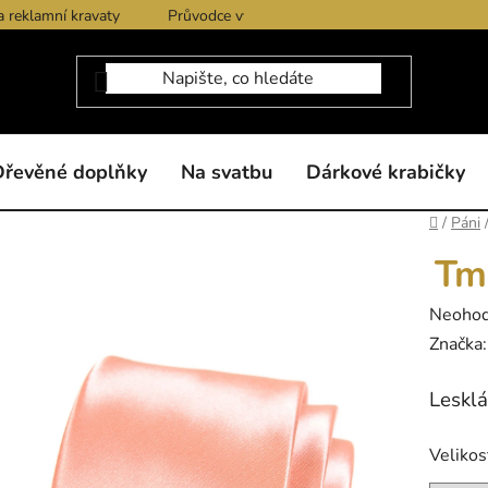
a reklamní kravaty
Průvodce výběrem produktů
Dárkové po
Dřevěné doplňky
Na svatbu
Dárkové krabičky
Domů
/
Páni
Tm
Průměr
Neoho
hodnoc
Značka
produk
Lesklá
je
0,0
Velikos
z