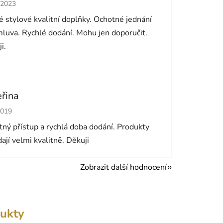
cení obchodu je 5 z 5 hvězdiček.
.2023
 stylové kvalitní doplňky. Ochotné jednání
luva. Rychlé dodání. Mohu jen doporučit.
i.
eřina
cení obchodu je 5 z 5 hvězdiček.
2019
ný přístup a rychlá doba dodání. Produkty
ají velmi kvalitně. Děkuji
Zobrazit další hodnocení
ukty