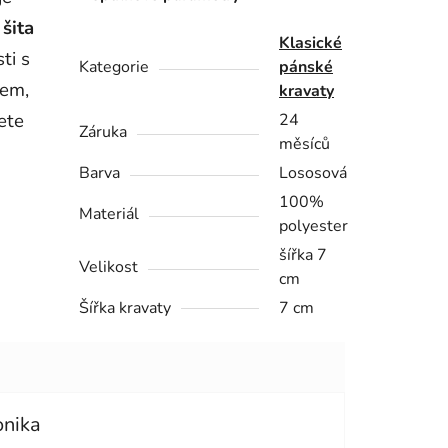
e
šita
Klasické
ti s
Kategorie
pánské
kem,
kravaty
ete
24
Záruka
měsíců
Barva
Lososová
100%
Materiál
polyester
šířka 7
Velikost
cm
Šířka kravaty
7 cm
onika