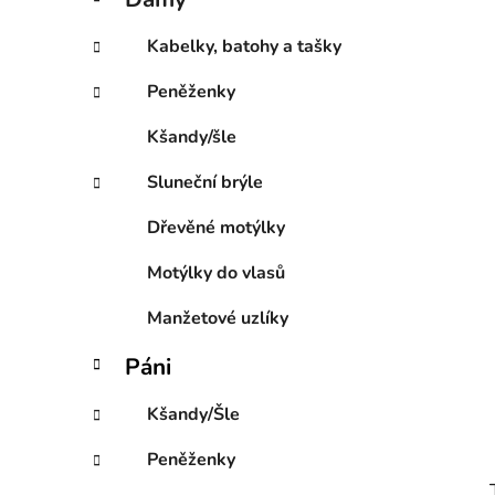
e
p
g
a
Kabelky, batohy a tašky
o
n
r
Peněženky
e
i
l
e
Kšandy/šle
Sluneční brýle
Dřevěné motýlky
Motýlky do vlasů
Manžetové uzlíky
Páni
Kšandy/Šle
Peněženky