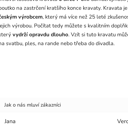
poutko na zastrčení kratšího konce kravaty. Kravata j
českým výrobcem
, který má více než 25 leté zkušenos
jejich výrobou. Počítat tedy můžete s kvalitním doplň
který
vydrží opravdu dlouho
. Vzít si tuto kravatu můž
na svatbu, ples, na rande nebo třeba do divadla.
Jana
Ver