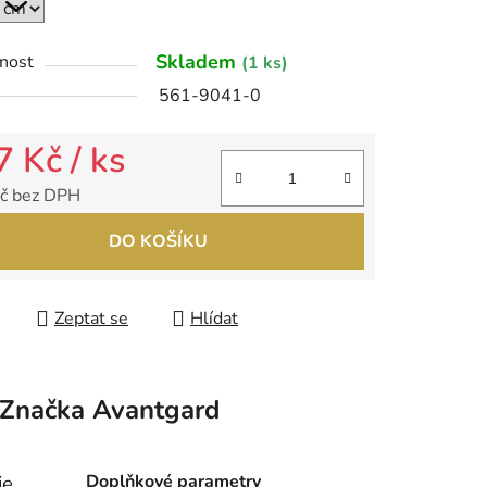
ek.
Skladem
nost
(1 ks)
561-9041-0
7 Kč
/ ks
č bez DPH
 cena:
DO KOŠÍKU
Zeptat se
Hlídat
Značka
Avantgard
je
Doplňkové parametry