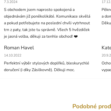
Hodnocení obchodu je 5 z 5 hvězdiček.
Hodno
7.3.2024
17.12
S obchodem jsem naprosto spokojená a
Pěkné
objednávám již poněkolikáté. Komunikace skvělá
a dom
a pokud potřebujete na poslední chvíli vytrhnout
Děkuj
trn z paty, tak jste tu správně. Všech 5 hvězdiček
je jasná volba, děkuji za tenhle obchod! ❤️
Roman Havel
Kat
Hodnocení obchodu je 5 z 5 hvězdiček.
Hodno
14.10.2022
20.9.
Perfektní výběr stylových doplňků, bleskurychlé
Ochot
doručení (i díky Zásilkovně). Děkuji moc.
vypad
Podobné prod