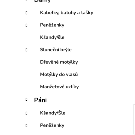
e
p
g
a
Kabelky, batohy a tašky
o
n
r
Peněženky
e
i
l
e
Kšandy/šle
Sluneční brýle
Dřevěné motýlky
Motýlky do vlasů
Manžetové uzlíky
Páni
Kšandy/Šle
Peněženky