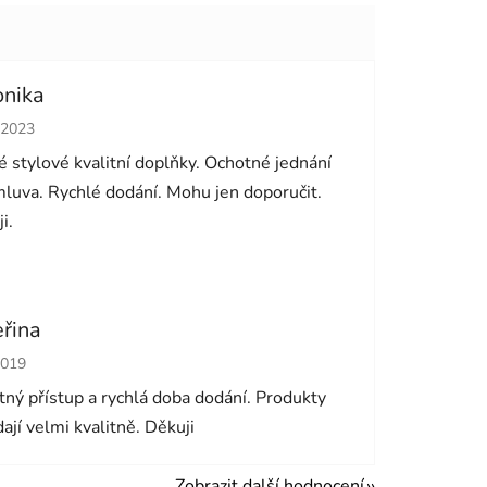
onika
cení obchodu je 5 z 5 hvězdiček.
.2023
 stylové kvalitní doplňky. Ochotné jednání
luva. Rychlé dodání. Mohu jen doporučit.
i.
eřina
cení obchodu je 5 z 5 hvězdiček.
2019
ný přístup a rychlá doba dodání. Produkty
ají velmi kvalitně. Děkuji
Zobrazit další hodnocení