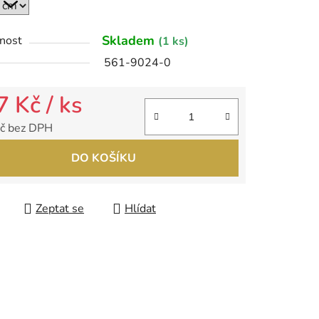
ek.
Skladem
nost
(1 ks)
561-9024-0
7 Kč
/ ks
č bez DPH
 cena:
DO KOŠÍKU
Zeptat se
Hlídat