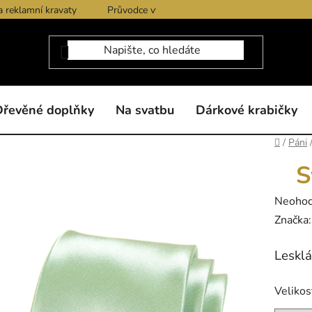
a reklamní kravaty
Průvodce výběrem produktů
Dárkové po
Dřevěné doplňky
Na svatbu
Dárkové krabičky
Domů
/
Páni
S
Průměr
Neoho
hodnoc
Značka
produk
Lesklá
je
0,0
Velikos
z