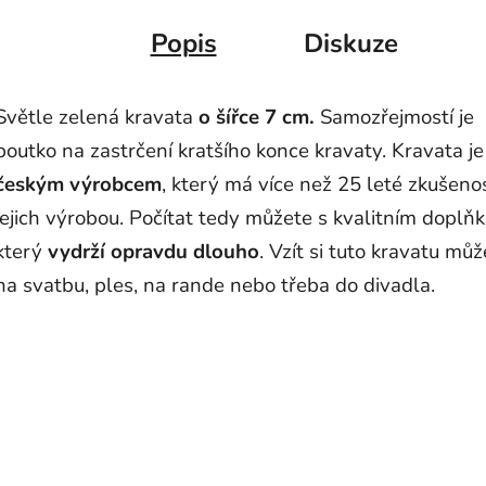
Popis
Diskuze
Světle zelená kravata
o šířce 7 cm.
Samozřejmostí je
poutko na zastrčení kratšího konce kravaty. Kravata j
českým výrobcem
, který má více než 25 leté zkušenos
jejich výrobou. Počítat tedy můžete s kvalitním doplň
který
vydrží opravdu dlouho
. Vzít si tuto kravatu můž
na svatbu, ples, na rande nebo třeba do divadla.