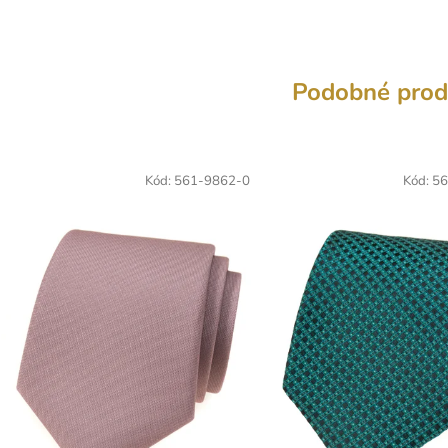
Podobné prod
Kód:
561-9862-0
Kód:
56