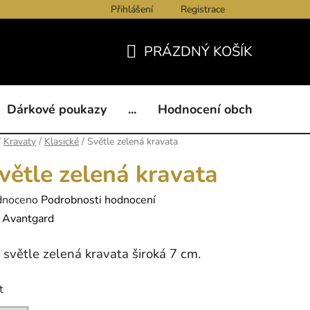
Přihlášení
Registrace
ukazy
BLOG
Kontakty
Obchodní podmínky
Och
PRÁZDNÝ KOŠÍK
NÁKUPNÍ
KOŠÍK
Dárkové poukazy
...
Hodnocení obchodu
B
/
Kravaty
/
Klasické
/
Světle zelená kravata
větle zelená kravata
né
dnoceno
Podrobnosti hodnocení
ení
:
Avantgard
tu
 světle zelená kravata široká 7 cm.
t