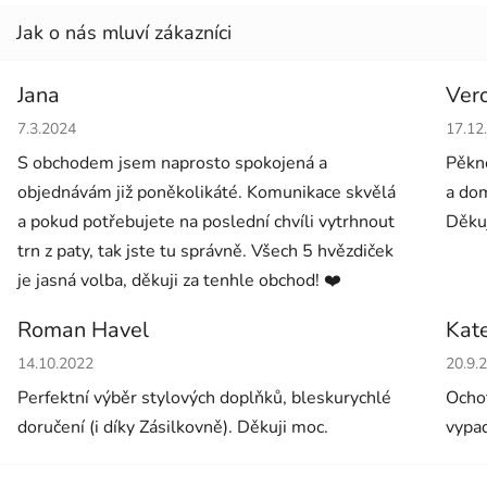
Jana
Ver
Hodnocení obchodu je 5 z 5 hvězdiček.
Hodno
7.3.2024
17.12
S obchodem jsem naprosto spokojená a
Pěkné
objednávám již poněkolikáté. Komunikace skvělá
a dom
a pokud potřebujete na poslední chvíli vytrhnout
Děkuj
trn z paty, tak jste tu správně. Všech 5 hvězdiček
je jasná volba, děkuji za tenhle obchod! ❤️
Roman Havel
Kat
Hodnocení obchodu je 5 z 5 hvězdiček.
Hodno
14.10.2022
20.9.
Perfektní výběr stylových doplňků, bleskurychlé
Ochot
doručení (i díky Zásilkovně). Děkuji moc.
vypad