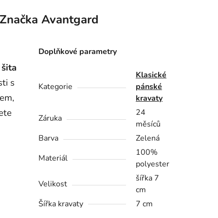
Značka
Avantgard
Doplňkové parametry
e
šita
Klasické
ti s
Kategorie
pánské
kem,
kravaty
ete
24
Záruka
měsíců
Barva
Zelená
100%
Materiál
polyester
šířka 7
Velikost
cm
Šířka kravaty
7 cm