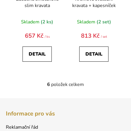
slim kravata
kravata + kapesníček
Skladem
(2 ks)
Skladem
(2 set)
657 Kč
813 Kč
/ ks
/ set
DETAIL
DETAIL
6
položek celkem
O
v
l
Z
á
á
d
Informace pro vás
p
a
a
c
Reklamační řád