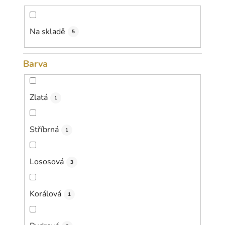
d
u
k
Na skladě
5
t
ů
Barva
Zlatá
1
Stříbrná
1
Lososová
3
Korálová
1