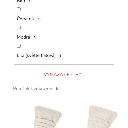
Bílá
7
Červená
2
Modrá
3
Lila (světle fialová)
1
VYMAZAT FILTRY
Položek k zobrazení:
6
V
ý
p
i