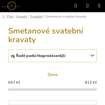
Přejít
Hledat
NÁKUP
na
KOŠÍK
obsah
Domů
/
Páni
/
Kravaty
/
Svatební
/
Smetanové svatební kravaty
Smetanové svatební
kravaty
Ř
Řadit podle:
Nejprodávanější
a
z
e
Cena
n
í
657
Kč
813
Kč
p
r
o