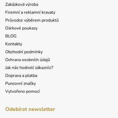
t
í
Zakázková výroba
p
í
r
Firemní a reklamní kravaty
v
Průvodce výběrem produktů
k
Dárkové poukazy
y
v
BLOG
ý
Kontakty
p
Obchodní podmínky
i
s
Ochrana osobních údajů
u
Jak nás hodnotí zákazníci?
Doprava a platba
Puncovní značky
Vytvořeno pomocí
Odebírat newsletter