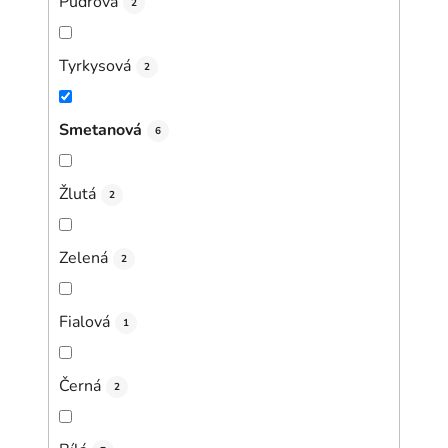
Pudrová
2
Tyrkysová
2
Smetanová
6
Žlutá
2
Zelená
2
Fialová
1
Černá
2