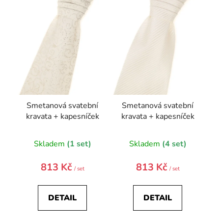
s
p
r
o
d
u
k
t
Smetanová svatební
Smetanová svatební
ů
kravata + kapesníček
kravata + kapesníček
Skladem
(1 set)
Skladem
(4 set)
813 Kč
813 Kč
/ set
/ set
DETAIL
DETAIL