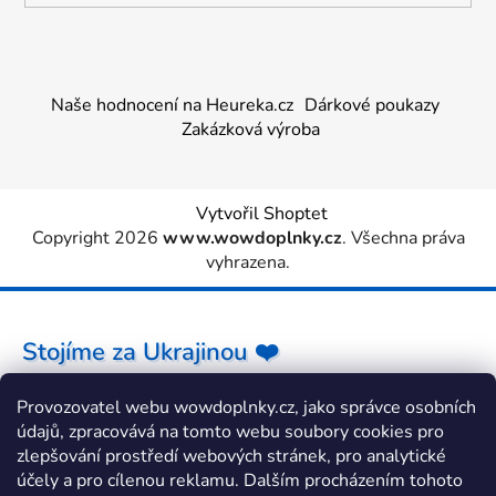
Naše hodnocení na Heureka.cz
Dárkové poukazy
Zakázková výroba
Vytvořil Shoptet
Copyright 2026
www.wowdoplnky.cz
. Všechna práva
vyhrazena.
Stojíme za Ukrajinou ❤️
Provozovatel webu wowdoplnky.cz, jako správce osobních
Jak a čím pomoci »
údajů, zpracovává na tomto webu soubory cookies pro
zlepšování prostředí webových stránek, pro analytické
účely a pro cílenou reklamu. Dalším procházením tohoto