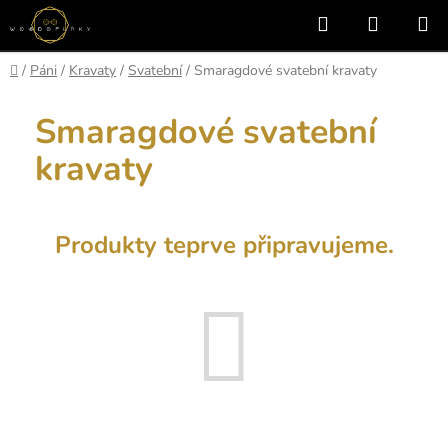
Přejít
Hledat
NÁKUP
na
KOŠÍK
obsah
Domů
/
Páni
/
Kravaty
/
Svatební
/
Smaragdové svatební kravaty
Smaragdové svatební
kravaty
Produkty teprve připravujeme.