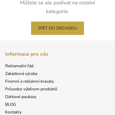
Můžete se ale podívat na ostatní
kategorie.
ZPĚT DO OBCHODU
Z
á
Informace pro vás
p
a
Reklamační řád
t
Zakázková výroba
í
Firemní a reklamní kravaty
Průvodce výběrem produktů
Dárkové poukazy
BLOG
Kontakty