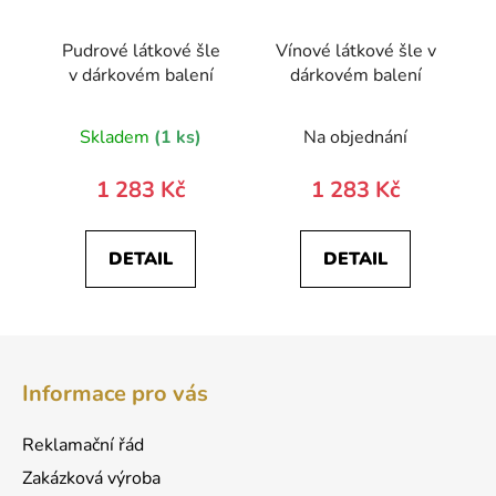
Pudrové látkové šle
Vínové látkové šle v
v dárkovém balení
dárkovém balení
Skladem
(1 ks)
Na objednání
1 283 Kč
1 283 Kč
DETAIL
DETAIL
Z
á
Informace pro vás
p
a
Reklamační řád
t
Zakázková výroba
í