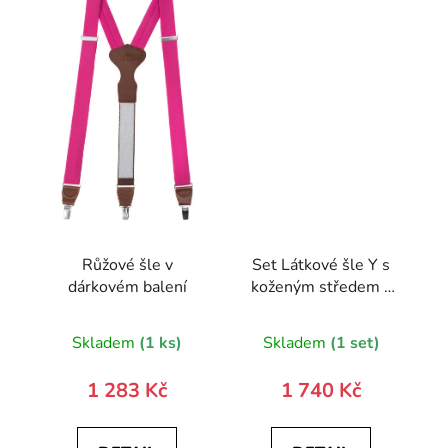
Růžové šle v
Set Látkové šle Y s
dárkovém balení
koženým středem a
zapínáním na klipy -
35 mm, motýlek a
Skladem
(1 ks)
Skladem
(1 set)
kapesníček 881-
197901-0
1 283 Kč
1 740 Kč