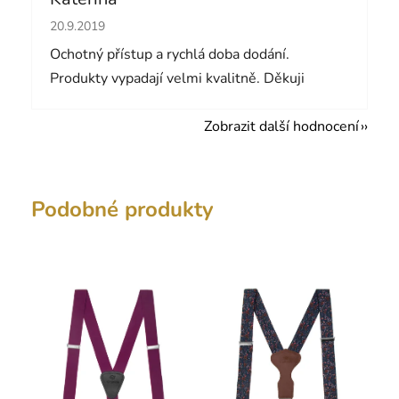
Hodnocení obchodu je 5 z 5 hvězdiček.
20.9.2019
Ochotný přístup a rychlá doba dodání.
Produkty vypadají velmi kvalitně. Děkuji
Zobrazit další hodnocení
Podobné produkty