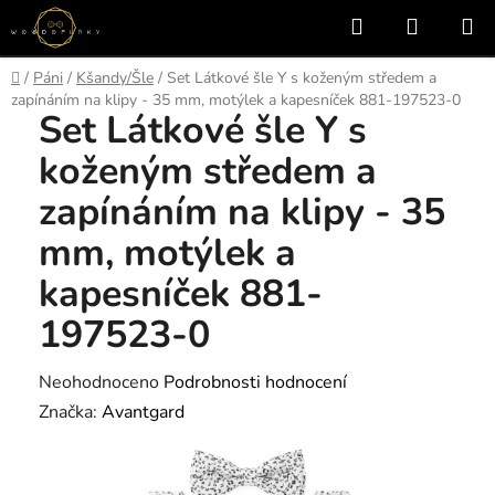
Přejít
Hledat
NÁKUP
na
KOŠÍK
obsah
Domů
/
Páni
/
Kšandy/Šle
/
Set Látkové šle Y s koženým středem a
zapínáním na klipy - 35 mm, motýlek a kapesníček 881-197523-0
Set Látkové šle Y s
koženým středem a
zapínáním na klipy - 35
mm, motýlek a
kapesníček 881-
197523-0
Průměrné
Neohodnoceno
Podrobnosti hodnocení
hodnocení
Značka:
Avantgard
produktu
je