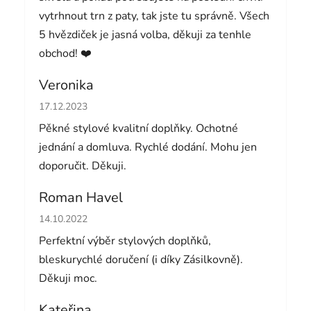
vytrhnout trn z paty, tak jste tu správně. Všech
5 hvězdiček je jasná volba, děkuji za tenhle
obchod! ❤️
Veronika
Hodnocení obchodu je 5 z 5 hvězdiček.
17.12.2023
Pěkné stylové kvalitní doplňky. Ochotné
jednání a domluva. Rychlé dodání. Mohu jen
doporučit. Děkuji.
Roman Havel
Hodnocení obchodu je 5 z 5 hvězdiček.
14.10.2022
Perfektní výběr stylových doplňků,
bleskurychlé doručení (i díky Zásilkovně).
Děkuji moc.
Kateřina