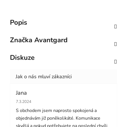
Popis
Značka
Avantgard
Diskuze
Jana
Hodnocení obchodu je 5 z 5 hvězdiček.
7.3.2024
S obchodem jsem naprosto spokojená a
objednávám již poněkolikáté. Komunikace
skvělá a pokud potřebujete na poslední chvíli